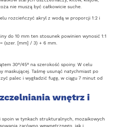
awałków starych uszczelniaczy, kitów, klejów,
oża nie muszą być całkowicie suche.
u rozcieńczyć akryl z wodą w proporcji 1:2 i
liny do 10 mm ten stosunek powinien wynosić 1:1
= (szer. [mm] / 3) + 6 mm.
kątem 30°/45° na szerokość spoiny. W celu
śmy maskującej. Taśmę usunąć natychmiast po
zyć palec i wygładzić fugę, w ciągu 7 minut od
czelniania wnętrz i
 i spoin w tynkach strukturalnych, mozaikowych
tosowania zarówno wewnętrznego, jak i