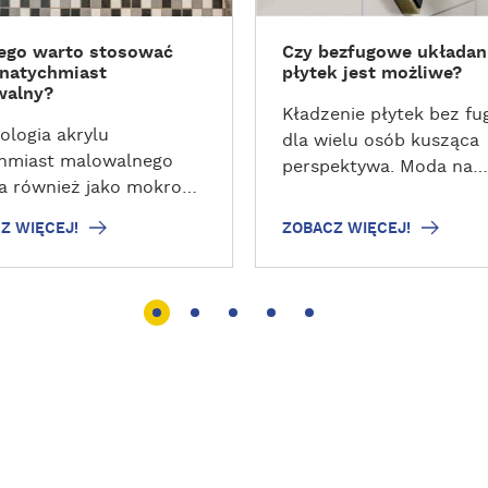
W
I
ego warto stosować
Czy bezfugowe układan
Ę
 natychmiast
płytek jest możliwe?
C
walny?
E
Kładzenie płytek bez fug
J
ologia akrylu
dla wielu osób kusząca
!
hmiast malowalnego
perspektywa. Moda na
a również jako mokro
minimalizm w wykończe
kro) rewolucjonizuje
wnętrz i stosowanie
Z WIĘCEJ!
ZOBACZ WIĘCEJ!
ty, pozwalając na
elementów
awiczne malowanie po
wielkogabarytowych
eniu uszczelniacza.
przyczyniła się do
c z przestojami i
popularyzacji hasła
onym komfortem pracy,
„układanie płytek
ylem natychmiast
bezfugowo”. Czy jednak
walnym prace
układanie płytek greso
iegają płynnie i bez
całkowicie „na styk” jes
.
dobrym rozwiązaniem?