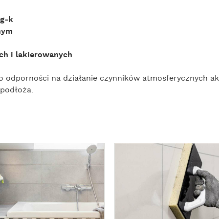
 g-k
nym
ch i lakierowanych
 o odporności na działanie czynników atmosferycznych akr
 podłoża.
Z
O
B
A
C
Z