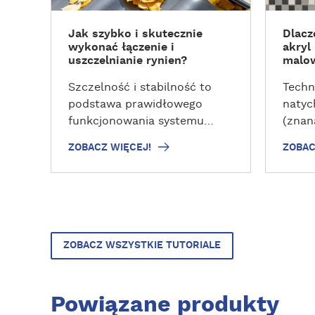
W
W
I
I
Jak szybko i skutecznie
Dlacz
Ę
Ę
wykonać łączenie i
akryl
C
C
uszczelnianie rynien?
malo
E
E
J
J
Szczelność i stabilność to
Techn
!
!
podstawa prawidłowego
natyc
funkcjonowania systemu
(znan
rynnowego. Aby przez długi
na mo
ZOBACZ WIĘCEJ!
ZOBAC
czas uniknąć
remon
problematycznych
błysk
przecieków, niezbędny jest
nałoż
prawidłowy montaż. Ale na
Konie
tym nie koniec.
utrac
z akr
ZOBACZ WSZYSTKIE TUTORIALE
malo
przeb
stresu
Powiązane produkty