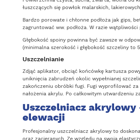
Powierzchnia czysta, sucha, zwarta, wolna od ku
łuszczących się powłok malarskich, lakierowyc
Bardzo porowate i chłonne podłoża jak gips, be
zagruntować ww. podłoża. W razie wątpliwości 
Głębokość spoiny powinna być zawsze w odpowied
(minimalna szerokość i głębokość szczeliny to 
Uszczelnianie
Zdjąć aplikator, obciąć końcówkę kartusza powy
uniknięcia zabrudzeń okolic wypełnianej szcze
zakończeniu obróbki fugi. Fugi wyprofilować z
nałożenia akrylu. Po całkowitym utwardzeniu z
Uszczelniacz akrylowy 
elewacji
Profesjonalny uszczelniacz akrylowy to doskona
oraz zacieranych. Ze względu na swoją elastycz