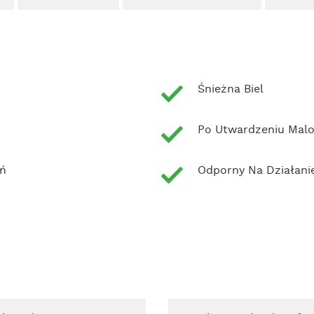
Śnieżna Biel
Po Utwardzeniu Mal
eń
Odporny Na Działani