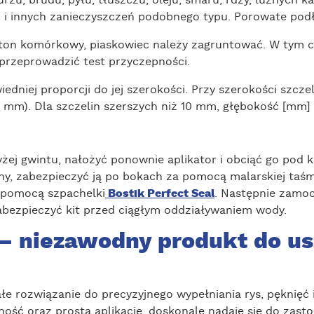
rzu, brudu, pyłu, tłuszczu, oleju, smaru, rdzy, luźnych k
h i innych zanieczyszczeń podobnego typu. Porowate podł
ton komórkowy, piaskowiec należy zagruntować. W tym cel
przeprowadzić test przyczepności.
niej proporcji do jej szerokości. Przy szerokości szcze
5 mm). Dla szczelin szerszych niż 10 mm, głębokość [mm] 
żej gwintu, nałożyć ponownie aplikator i obciąć go pod 
liny, zabezpieczyć ją po bokach za pomocą malarskiej ta
a pomocą szpachelki
Bostik Perfect Seal
. Następnie zamoc
abezpieczyć kit przed ciągłym oddziaływaniem wody.
– niezawodny produkt do usz
łe rozwiązanie do precyzyjnego wypełniania rys, pęknięć
ność oraz prostą aplikację, doskonale nadaje się do zas