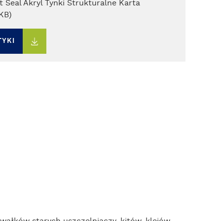
t Seal Akryl Tynki Strukturalne Karta
KB)
TYKI