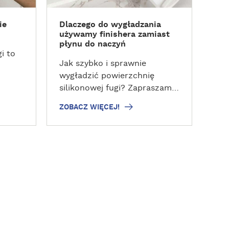
W
W
el
I
I
bud
ie
Dlaczego do wygładzania
Ę
Ę
uży
używamy finishera zamiast
C
C
kar
płynu do naczyń
E
E
zac
i to
J
J
Jak szybko i sprawnie
pod
!
!
wygładzić powierzchnię
doś
silikonowej fugi? Zapraszamy
Pod
niu
do lektury naszego
wie
ZOBACZ WIĘCEJ!
ZOB
poradnika!
usz
pow
pom
wych
t