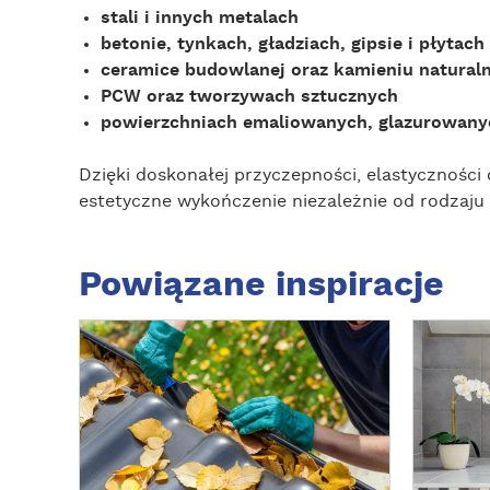
stali i innych metalach
betonie, tynkach, gładziach, gipsie i płytach
ceramice budowlanej oraz kamieniu natural
PCW oraz tworzywach sztucznych
powierzchniach emaliowanych, glazurowany
Dzięki doskonałej przyczepności, elastyczności
estetyczne wykończenie niezależnie od rodzaju
Powiązane inspiracje
Z
Z
O
O
B
B
A
A
C
C
Z
Z