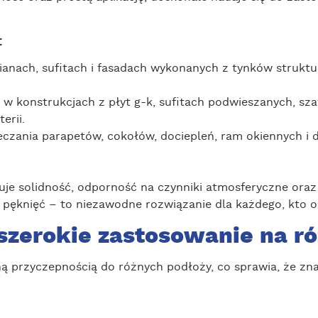
:
ścianach, sufitach i fasadach wykonanych z tynków struk
eń w konstrukcjach z płyt g-k, sufitach podwieszanych,
erii.
eczania parapetów, cokołów, dociepleń, ram okiennych i
uje solidność, odporność na czynniki atmosferyczne oraz
u pęknięć – to niezawodne rozwiązanie dla każdego, kto o
szerokie zastosowanie na r
ną przyczepnością do różnych podłoży, co sprawia, że zn