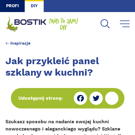
Skip to main content
PROFI
DIY
Inspiracje
Jak przykleić panel
szklany w kuchni?
Fa
Tw
Sh
Udostępnij stronę:
ce
itt
ar
Szukasz sposobu na nadanie swojej kuchni
bo
er
e
nowoczesnego i eleganckiego wyglądu? Szklane