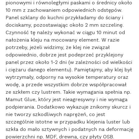
pionowymi i równoległymi paskami o średnicy około
10 mm z zachowaniem odpowiednich odstępów.
Panel szklany do kuchni przykładamy do ściany i
dociskamy, pozostawiając około 2 mm szczelinę.
Czynność tę należy wykonać w ciągu 10 minut od
nałożenia kleju na mocowany element. W razie
potrzeby, jeżeli widzimy, że klej nie związał
odpowiednio, dobrze jest podeprzeć przyklejony
panel przez około 1-2 dni (w zależności od wielkości
i ciężaru danego elementu). Pamiętajmy, aby klej był
wytrzymały, odporny na wysokie temperatury oraz
wodę, a przede wszystkim dobrze współpracował
ze szkłem czy lustrem. Takie wymagania spełnia np.
Mamut Glue, który jest nieagresywny i nie wymaga
podpierania. Dodatkowo wykazuje znikomy skurcz i
nie tworzy szkodliwych naprężeń, co jest
szczególnie istotne w przypadku klejenia luster lub
szkła do mało sztywnych i podatnych na deformację
powierzchni np. MDF, drewna, czy płyty OSB.