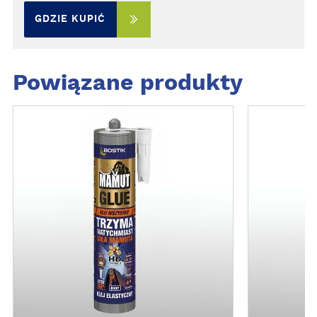
GDZIE KUPIĆ
Powiązane produkty
Z
Z
O
O
B
B
A
A
C
C
Z
Z
W
W
I
I
Ę
Ę
C
C
E
E
J
J