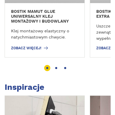
!
!
BOSTIK MAMUT GLUE
BOSTIK 
UNIWERSALNY KLEJ
EXTRA 
MONTAŻOWY I BUDOWLANY
Uszczeln
Klej montażowy elastyczny o
zewnątrz
natychmiastowym chwycie.
wypełnia
wewnętrz
ZOBACZ WIĘCEJ!
ZOBACZ W
pęknięć, 
odpornoś
działani
atmosfer
trakcie a
elastyczn
Inspiracje
najwyższ
sprawiają
Z
Z
doskonal
O
O
wewnątrz
B
B
przy usz