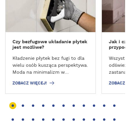
A
A
(ściana-
C
C
mokrych.
Z
Z
W
W
I
I
Ę
Ę
Czy bezfugowe układanie płytek
Jak i czy
C
C
jest możliwe?
przypodł
E
E
J
J
Kładzenie płytek bez fugi to dla
Wszystki
!
!
wielu osób kusząca perspektywa.
odświeże
Moda na minimalizm w
zastanawi
wykończeniu wnętrz i
przyklej
ZOBACZ WIĘCEJ!
ZOBACZ W
stosowanie elementów
lub mask
wielkogabarytowych przyczyniła
przyda si
się do popularyzacji hasła
krótkiego
„układanie płytek bezfugowo”.
być fach
Czy jednak układanie płytek
sobie z 
gresowych całkowicie „na styk”
jest dobrym rozwiązaniem?