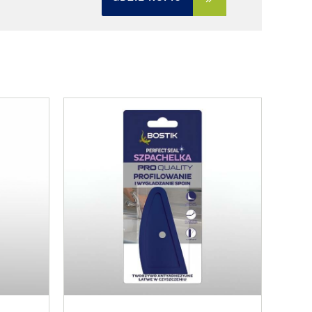
Z
O
B
A
C
Z
W
I
Ę
C
E
J
!