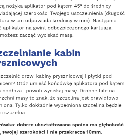
ą nożyka aplikator pod kątem 45° do średnicy
iadającej szerokości Twojego uszczelnienia (długość
atora w cm odpowiada średnicy w mm). Następnie
ć aplikator na gwint odbezpieczonego kartusza.
 możesz zacząć wyciskać masę.
zczelnianie kabin
ysznicowych
zczelnić drzwi kabiny prysznicowej i płytki pod
nicem? Otóż umieść końcówkę aplikatora pod kątem
o podłoża i powoli wyciskaj masę. Drobne fale na
rzchni masy to znak, że szczelina jest prawidłowo
niona. Tylko dokładnie wypełniona szczelina będzie
i szczelna.
ówka: dobrze ukształtowana spoina ma głębokość
 swojej szerokości i nie przekracza 10mm.