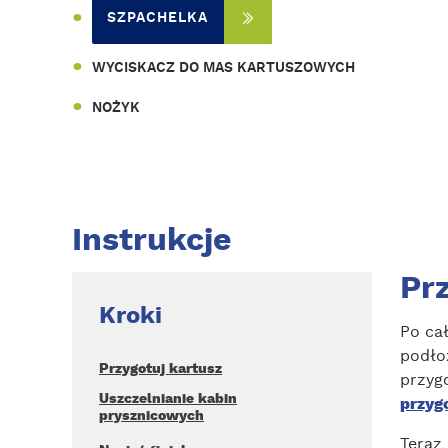
SZPACHELKA
WYCISKACZ DO MAS KARTUSZOWYCH
NOŻYK
Instrukcje
Pr
Kroki
Po cał
podło
Przygotuj kartusz
przyg
Uszczelnianie kabin
przyg
prysznicowych
Teraz 