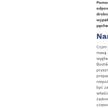
Pomoc
odpow
drobn
wypeł
pęche
Nan
Czym 
masą 
wygład
Bosti
prysz
prepar
niepo
być za
właśc
zadow
czaso