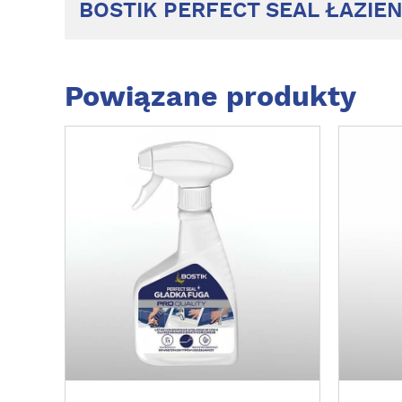
BOSTIK PERFECT SEAL ŁAZIE
Powiązane produkty
Z
Z
O
O
B
B
A
A
C
C
Z
Z
W
W
I
I
Ę
Ę
C
C
E
E
J
J
!
!