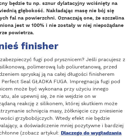
ny będzie tu np. sznur dylatacyjny wciśnięty na
iednią głębokość. Nakładając masę nie bój się
ych fal na powierzchni. Oznaczają one, że szczelina
niona jest w 100% i nie zostały w niej niepożądane
rze powietrza.
ieś finisher
zabezpieczyć fugi pod prysznicem? Jeśli pracujesz z
silikonową, polimerową lub poliuretanową, przed
zeniem spryskaj ją na całej długości finisherem
k Perfect Seal GŁADKA FUGA. Impregnacja fugi pod
nicem może być wykonana przy użyciu innego
atu, ale upewnij się, że nie wejdzie on w
żądaną reakcję z silikonem, której skutkiem może
trzymanie schnięcia masy, żółknięcie czy zniesienie
iwości grzybobójczych. Wtedy efekt nie będzie
alający, a doświadczenie mniej pozytywne i bardziej
chłonne (zobacz artykuł:
Dlaczego do wygładzania