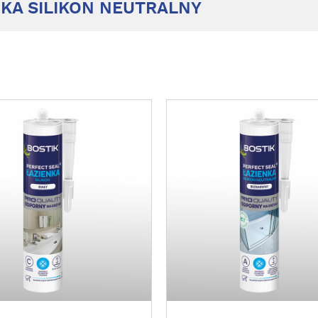
NKA SILIKON NEUTRALNY
Z
O
B
A
C
Z
W
I
Ę
C
E
J
!