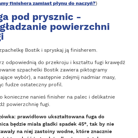
my finishera zamiast płynu do naczyń?
)
ga pod prysznic -
gładzanie powierzchni
i
pachelkę Bostik i spryskaj ją finisherem.
rz odpowiednią do przekroju i kształtu fugi krawędź
owanie szpachelki Bostik zawiera piktogramy
ające wybór), a następnie zdejmij nadmiar masy,
c fudze ostateczny profil.
to konieczne nanieś finisher na palec i delikatnie
dź powierzchnię fugi.
ówka: prawidłowo ukształtowana fuga do
nica będzie miała gładki spadek 45°, tak by nie
awały na niej zastoiny wodne, które znacznie