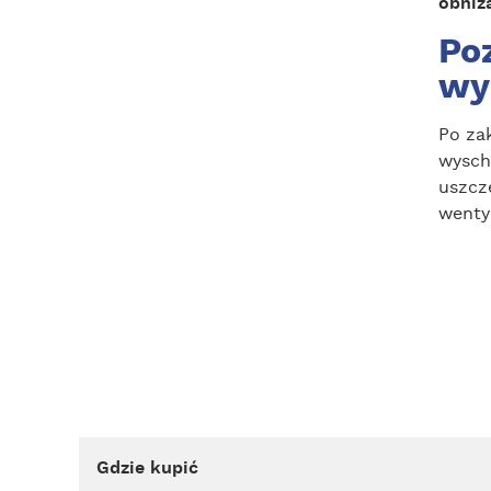
obniżą
Po
wy
Po za
wysch
uszcz
wenty
Gdzie kupić