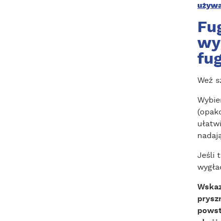
używa
Fu
wy
fug
Weź sz
Wybie
(opak
ułatwi
nadają
Jeśli 
wygła
Wskaz
prysz
powst