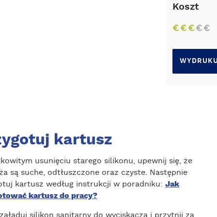
Koszt
€
€
€
€
€
WYDRUKU
zygotuj kartusz
kowitym usunięciu starego silikonu, upewnij się, że
ża są suche, odtłuszczone oraz czyste. Następnie
otuj kartusz według instrukcji w poradniku:
Jak
otować kartusz do pracy?
załaduj silikon sanitarny do wyciskacza i przytnij za