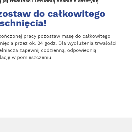
 jej trwałość i utrudnią dbanie o estetykę.
zostaw do całkowitego
schnięcia!
kończonej pracy pozostaw masę do całkowitego
nięcia przez ok. 24 godz. Dla wydłużenia trwałości
elniacza zapewnij codzienną, odpowiednią
lację w pomieszczeniu.