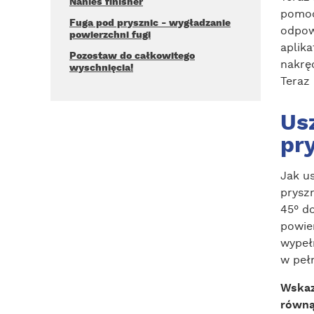
Nanieś finisher
pomoc
Fuga pod prysznic - wygładzanie
odpow
powierzchni fugi
aplik
Pozostaw do całkowitego
nakrę
wyschnięcia!
Teraz
Us
pr
Jak us
prysz
45° d
powie
wypeł
w pełn
Wskaz
równą