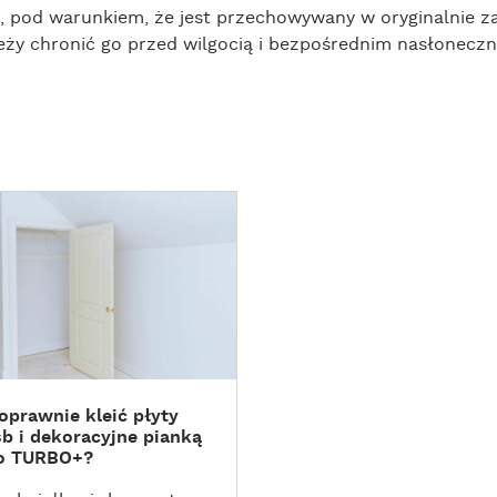
ji, pod warunkiem, że jest przechowywany w oryginalni
eży chronić go przed wilgocią i bezpośrednim nasłonecz
oprawnie kleić płyty
sb i dekoracyjne pianką
ro TURBO+?