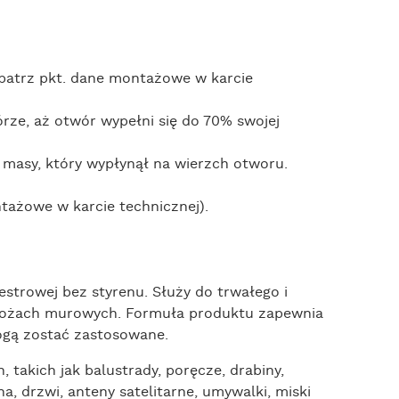
patrz pkt. dane montażowe w karcie
ze, aż otwór wypełni się do 70% swojej
masy, który wypłynął na wierzch otworu.
ażowe w karcie technicznej).
strowej bez styrenu. Służy do trwałego i
łożach murowych. Formuła produktu zapewnia
ogą zostać zastosowane.
takich jak balustrady, poręcze, drabiny,
kna, drzwi, anteny satelitarne, umywalki, miski