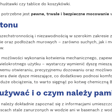
 huśtawki czy tablice do koszykówki.
 potrzebne jest
pewne, trwałe i bezpieczne mocowanie
w
etonu
szechstronnością i niezawodnością w szerokim zakresie 
nie oraz podłożach murowych – zarówno suchych, jak i m
w.
ma możliwości wykonania kotwienia mechanicznego, zape
ielokrotnego użytku – wystarczy wymienić dyszę miesza
twemu otwieraniu, precyzyjnemu dozowaniu oraz możliwo
era dwie dysze mieszające, co dodatkowo podnosi komfort
 duże obciążenia, to warto sięgnąć po kotwę chemiczną B
używać i o czym należy pam
należy dokładnie zapoznać się z informacjami umieszczon
ejscach stale zanurzonych w wodzie ani w basenach z wo