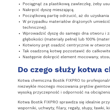
Pociągnąć za plastikową zawleczkę, żeby usun
Nakręcić dyszę mieszającą.
Początkową partię odrzucić, aż do uzyskania
W przypadku materiałów drążonych umieścić 
technicznej).
Wprowadzić dyszę do samego dna otworu i za
głębokości (materiały pełne) lub 100% (mater
Kotwiony pręt osadzić centrycznie w otworz
Tak osadzoną kotwę pozostawić do całkowite
Następnie dokręcić element mocowany, stosu
Do czego służy kotwa 
Kotwa chemiczna Bostik FIXPRO to profesjonalne
niezwykle mocnego mocowania prętów gwintow
wysoką przyczepność i odporność na obciążeni
Kotwa Bostik FIXPRO sprawdza się idealnie przy
wsporniki, uchwyty, filary, regały, słupy, ławki, 