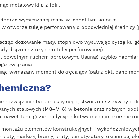
ąć metalowy klip z folii.
 dobrze wymieszanej masy, w jednolitym kolorze.
w otworze tuleję perforowaną o odpowiedniej średnicy (
cząć dozowanie masy, stopniowo wysuwając dyszę ku gór
iały drążone z użyciem tulei perforowanej).
e, powolnym ruchem obrotowym. Usunąć szybko nadmiar 
go związania.
jąc wymagany moment dokręcający (patrz pkt. dane mont
chemiczna?
 rozwiązanie typu iniekcyjnego, stworzone z żywicy polie
anych stalowych (M8–M16) w betonie oraz różnych pod
a, nawet tam, gdzie tradycyjne kotwy mechaniczne nie m
 montażu elementów konstrukcyjnych i wykończeniowych, 
kinkiety, markizy, bramy, kraty, klimatyzatory, okiennice, o