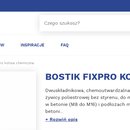
ÓW
INSPIRACJE
FAQ
pro kotwa chemiczna
BOSTIK FIXPRO 
Dwuskładnikowa, chemoutwardzalna k
żywicy poliestrowej bez styrenu, d
w betonie (M8 do M16) i podłożach 
betoni...
+ Rozwiń opis