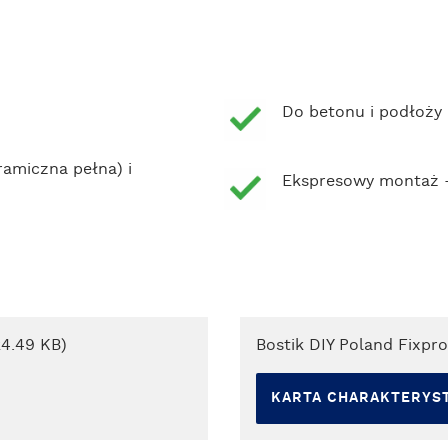
Do betonu i podłoż
ramiczna pełna) i
Ekspresowy montaż -
24.49 KB)
Bostik DIY Poland Fixpro
KARTA CHARAKTERYST