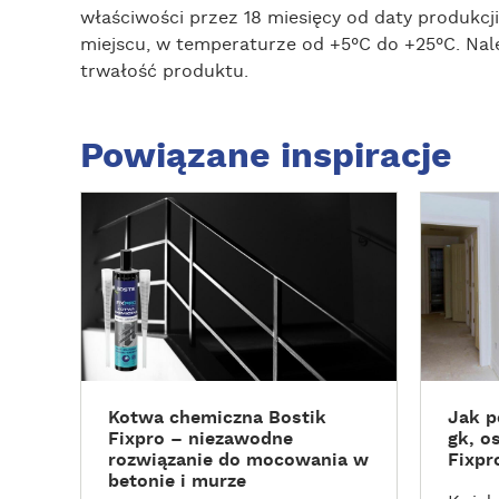
właściwości przez 18 miesięcy od daty produkc
miejscu, w temperaturze od +5°C do +25°C. Nal
trwałość produktu.
Powiązane inspiracje
Z
Z
O
O
B
B
A
A
C
C
Z
Z
W
W
I
I
Kotwa chemiczna Bostik
Jak p
Ę
Ę
Fixpro – niezawodne
gk, o
C
C
rozwiązanie do mocowania w
Fixp
E
E
betonie i murze
J
J