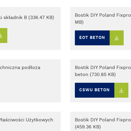
Bostik DIY Poland Fixpr
i składnik B (336.47 KB)
MB)
EOT BETON
echniczna podłoża
Bostik DIY Poland Fixpr
beton (730.85 KB)
CSWU BETON
 Właściwości Użytkowych
Bostik DIY Poland Fixpr
(459.36 KB)