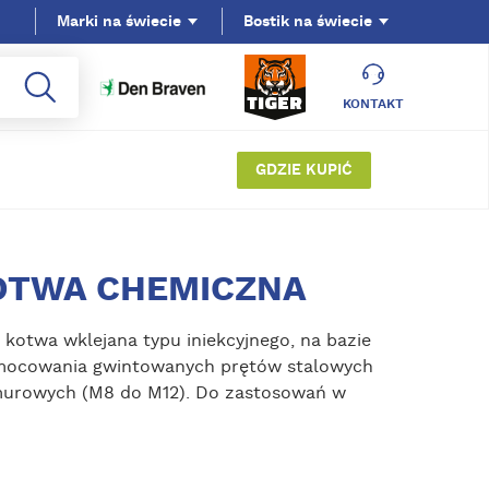
Marki na świecie
Bostik na świecie
KONTAKT
GDZIE KUPIĆ
KOTWA CHEMICZNA
otwa wklejana typu iniekcyjnego, na bazie
o mocowania gwintowanych prętów stalowych
murowych (M8 do M12). Do zastosowań w