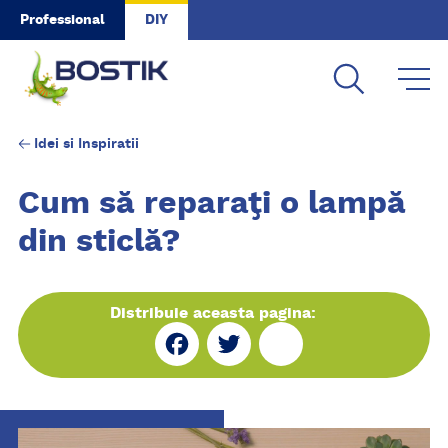
Skip to main content
Professional
DIY
Idei si Inspiratii
Cum să reparaţi o lampă
din sticlă?
Distribuie aceasta pagina:
Fa
Tw
Sh
ce
itt
ar
bo
er
e