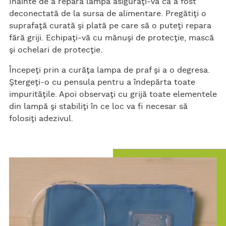
Înainte de a repara lampa asiguraţi-vă că a fost
deconectată de la sursa de alimentare. Pregătiţi o
suprafaţă curată şi plată pe care să o puteţi repara
fără griji. Echipaţi-vă cu mănuşi de protecţie, mască
şi ochelari de protecţie.
Începeţi prin a curăţa lampa de praf şi a o degresa.
Ştergeţi-o cu pensula pentru a îndepărta toate
impurităţile. Apoi observaţi cu grijă toate elementele
din lampă şi stabiliţi în ce loc va fi necesar să
folosiţi adezivul.