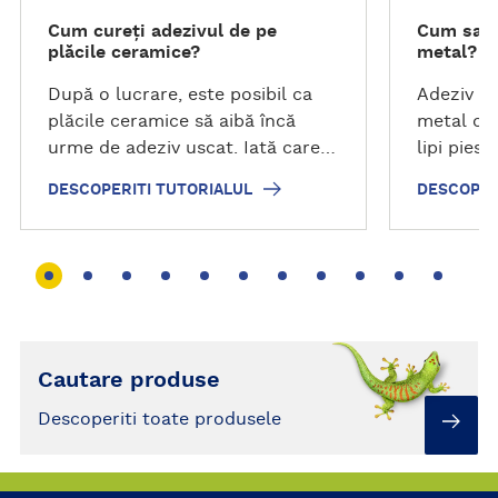
i
i
Cum cureți adezivul de pe
Cum sa r
t
t
plăcile ceramice?
metal?
i
i
t
t
După o lucrare, este posibil ca
Adeziv b
u
u
plăcile ceramice să aibă încă
metal cu 
t
t
urme de adeziv uscat. Iată care
lipi piese
o
o
sunt recomandările noastre
DESCOPERITI TUTORIALUL
DESCOPER
r
r
pentru a le curăța.
i
i
a
a
l
l
u
u
l
l
Cautare produse
Descoperiti toate produsele