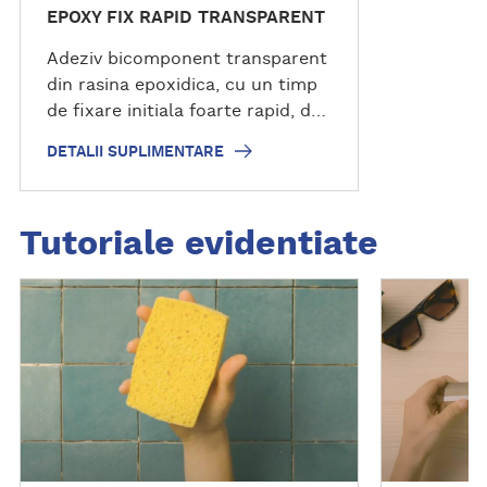
EPOXY FIX RAPID TRANSPARENT
n
t
Adeziv bicomponent transparent
a
din rasina epoxidica, cu un timp
r
de fixare initiala foarte rapid, de
e
cateva minute. Imbinarea intarita
DETALII SUPLIMENTARE
este flexibila, rezistenta mecanic
si la conditiile meteorologice.
Tutoriale evidentiate
D
D
e
e
s
s
c
c
o
o
p
p
e
e
r
r