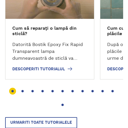
p
p
e
e
r
r
i
i
Cum să reparaţi o lampă din
Cum cure
t
t
sticlă?
plăcile c
i
i
t
t
Datorită Bostik Epoxy Fix Rapid
După o lu
u
u
Transparent lampa
plăcile c
t
t
dumneavoastră de sticlă va
urme de a
o
o
deveni rezistentă la orice
sunt rec
DESCOPERITI TUTORIALUL
DESCOPER
r
r
căzătură!
pentru a 
i
i
a
a
l
l
u
u
l
l
URMARITI TOATE TUTORIALELE