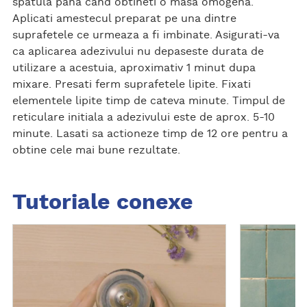
spatula pana când obtineti o masa omogena.
Aplicati amestecul preparat pe una dintre
suprafetele ce urmeaza a fi imbinate. Asigurati-va
ca aplicarea adezivului nu depaseste durata de
utilizare a acestuia, aproximativ 1 minut dupa
mixare. Presati ferm suprafetele lipite. Fixati
elementele lipite timp de cateva minute. Timpul de
reticulare initiala a adezivului este de aprox. 5-10
minute. Lasati sa actioneze timp de 12 ore pentru a
obtine cele mai bune rezultate.
Tutoriale conexe
D
D
e
e
s
s
c
c
o
o