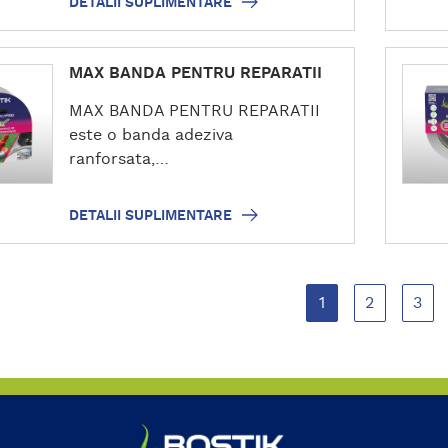
DETALII SUPLIMENTARE
i
t
s
a
u
D
r
MAX BANDA PENTRU REPARATII
p
e
e
l
t
MAX BANDA PENTRU REPARATII
i
a
este o banda adeziva
m
l
ranforsata,…
e
i
n
i
DETALII SUPLIMENTARE
t
s
a
u
r
p
e
l
1
2
3
i
m
e
n
t
a