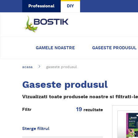
Skip to main content
Professional
DIY
GAMELE NOASTRE
GASESTE PRODUSUL
acasa
gaseste produsul
Gaseste produsul
Vizualizati toate produsele noastre si filtrati-l
19
D
Filtr
rezultate
e
t
a