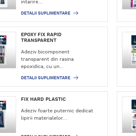
l
intarire…
i
DETALII SUPLIMENTARE
i
s
u
D
EPOXY FIX RAPID
p
e
TRANSPARENT
l
t
i
Adeziv bicomponent
a
m
transparent din rasina
l
e
epoxidica, cu un…
i
n
i
DETALII SUPLIMENTARE
t
s
a
u
D
r
p
FIX HARD PLASTIC
e
e
l
t
i
Adeziv foarte puternic dedicat
a
m
lipirii materialelor…
l
e
i
n