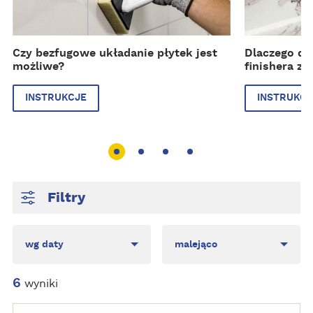
k
k
c
c
j
j
Czy bezfugowe układanie płytek jest
Dlaczego d
e
e
możliwe?
finishera z
INSTRUKCJE
INSTRUKCJ
Filtry
Sort
Direction
6
wyniki
Z