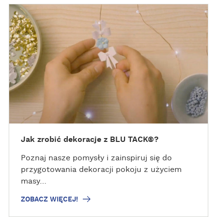
Z
O
B
A
C
Z
W
I
Ę
C
E
J
Jak zrobić dekoracje z BLU TACK®?
!
Poznaj nasze pomysły i zainspiruj się do
przygotowania dekoracji pokoju z użyciem
masy…
ZOBACZ WIĘCEJ!