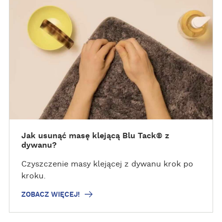
Z
O
B
A
C
Z
W
I
Ę
C
E
J
Jak usunąć masę klejącą Blu Tack® z
dywanu?
!
Czyszczenie masy klejącej z dywanu krok po
kroku.
ZOBACZ WIĘCEJ!