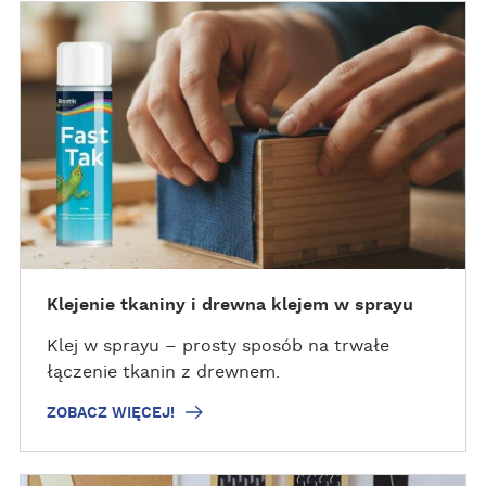
Z
O
B
A
C
Z
W
I
Ę
C
E
J
Klejenie tkaniny i drewna klejem w sprayu
!
Klej w sprayu – prosty sposób na trwałe
łączenie tkanin z drewnem.
ZOBACZ WIĘCEJ!