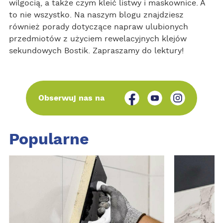
wilgocią, a także czym kleić listwy i maskownice. A
to nie wszystko. Na naszym blogu znajdziesz
również porady dotyczące napraw ulubionych
przedmiotów z użyciem rewelacyjnych klejów
sekundowych Bostik. Zapraszamy do lektury!
Obserwuj nas na
Popularne
I
I
n
n
s
s
t
t
r
r
u
u