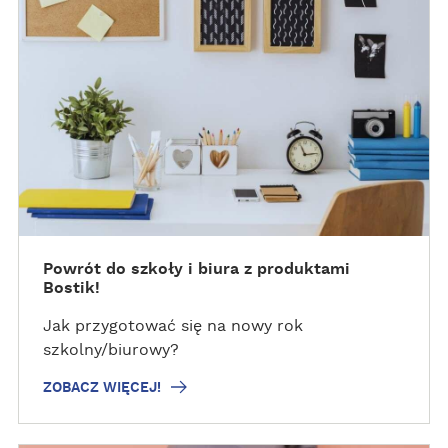
Z
O
B
A
C
Z
W
I
Ę
C
E
J
Powrót do szkoły i biura z produktami
Bostik!
!
Jak przygotować się na nowy rok
szkolny/biurowy?
ZOBACZ WIĘCEJ!