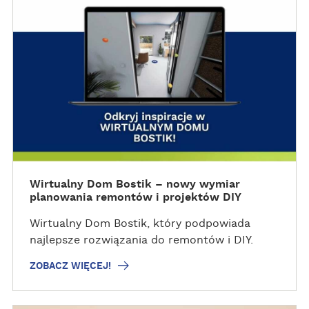
O
B
A
C
Z
W
I
Ę
C
E
J
Wirtualny Dom Bostik – nowy wymiar
planowania remontów i projektów DIY
!
Wirtualny Dom Bostik, który podpowiada
najlepsze rozwiązania do remontów i DIY.
ZOBACZ WIĘCEJ!