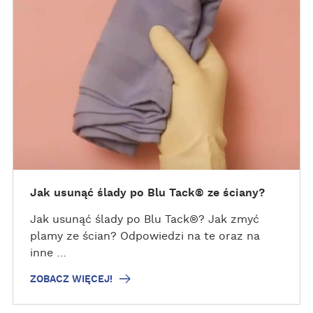
Z
O
B
A
C
Z
W
I
Ę
C
E
J
Jak usunąć ślady po Blu Tack® ze ściany?
!
Jak usunąć ślady po Blu Tack®? Jak zmyć
plamy ze ścian? Odpowiedzi na te oraz na
inne …
ZOBACZ WIĘCEJ!