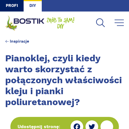
Skip to main content
PROFI
DIY
Inspiracje
Pianoklej, czyli kiedy
warto skorzystać z
połączonych właściwości
kleju i pianki
poliuretanowej?
Fa
Tw
Sh
Udostępnij stronę: