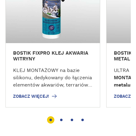
I
I
Ę
Ę
C
C
E
E
J
J
!
!
BOSTIK FIXPRO KLEJ AKWARIA
BOSTIK 
WITRYNY
METAL K
KLEJ MONTAŻOWY na bazie
ULTRA 
silikonu, dedykowany do łączenia
MONTAŻO
elementów akwariów, terrariów,
metalu
n
gablot, regałów, witryn, mebli
doskonał
ZOBACZ WIĘCEJ!
ZOBACZ W
szklanych. Klej silikonowy
mocowan
montażowy Bostik FIXPRO
konstruk
tworzy trwałą, elastyczną,
obciążony
odporną na zanurzenie oraz
balustrad
promieniowanie UV spoinę. Klej
wielowar