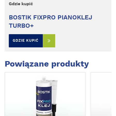
Gdzie kupić
BOSTIK FIXPRO PIANOKLEJ
TURBO+
GDZIE KUPIĆ
Powiązane produkty
Z
Z
O
O
B
B
A
A
C
C
Z
Z
W
W