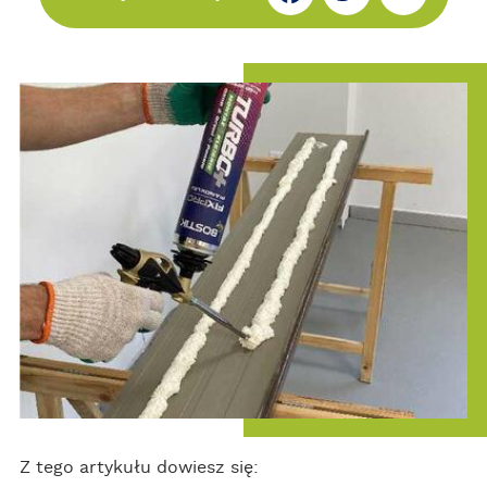
ce
itt
ar
bo
er
e
ok
Z tego artykułu dowiesz się: