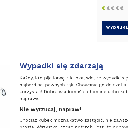
€
€
€
€
€
WYDRUKU
Wypadki się zdarzają
Każdy, kto pije kawę z kubka, wie, że wypadki s
najbardziej pewnych rąk. Chowanie go do szafki 
korzystać! Dobra wiadomość: ułamane ucho kubk
naprawić.
Nie wyrzucaj, napraw!
Chociaż kubek można łatwo zastąpić, nie zawsze
prosta. Wszystko, czego potrzebujesz, to odpowi