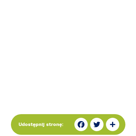
Fa
Tw
Sh
Udostępnij stronę: