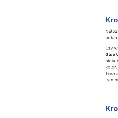
Kro
Nałóż 
połam
Czy w
Glue 
bioko
kolor.
Tworz
tym n
Kro