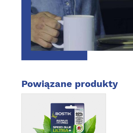
Powiązane produkty
Z
O
B
A
C
Z