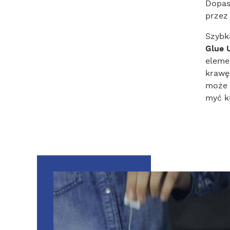
Dopas
przez
Szybk
Glue 
eleme
krawę
może 
myć k