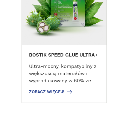
W
I
Ę
C
E
J
!
BOSTIK SPEED GLUE ULTRA+
Ultra-mocny, kompatybilny z
większością materiałów i
wyprodukowany w 60% ze
składników pochodzenia
ZOBACZ WIĘCEJ!
naturalnego. Poznaj nasz
najnowszy niezwykły, klej
Speed Glue Ultra+. Idealny do
domowych napraw i nie tylko!