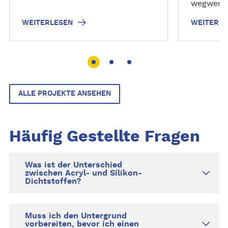
wegwerfe
zu lösen oder zeigen erste
Angebro
Spuren von Schimmel? Um
WEITERLESEN
WEITERLE
PERFEKT
Undichtigkeiten oder
können n
Schimmelbildung zu vermeiden
eine kur
ist es an der Zeit, dies zu ändern.
werden.
Wir zeigen Ihnen wie Sie schnell
und einfach eine alte
Dichtstofffuge entfernen!
ALLE PROJEKTE ANSEHEN
Häufig Gestellte Fragen
Was ist der Unterschied
zwischen Acryl- und Silikon-
Dichtstoffen?
Muss ich den Untergrund
vorbereiten, bevor ich einen