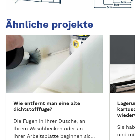
Ähnliche projekte
W
W
e
e
i
i
t
t
e
e
r
r
l
l
e
e
s
s
Wie entfernt man eine alte
Lagerung
e
e
dichtstofffuge?
kartusch
n
n
wiederv
Die Fugen in Ihrer Dusche, an
Sie haben
Ihrem Waschbecken oder an
und möch
Ihrer Arbeitsplatte beginnen sich