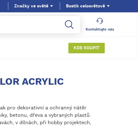
Značky ve světě
Bostik celosvětově
Kontaktujte nás
KDE KOUPIT
LOR ACRYLIC
lak pro dekorativní a ochranný nátěr
iky, betonu, dřeva a vybraných plastů.
vách, v dílnách, při hobby projektech,