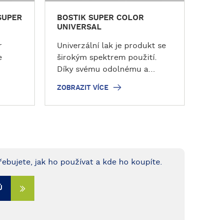
SUPER
BOSTIK SUPER COLOR
UNIVERSAL
r
Univerzální lak je produkt se
e
širokým spektrem použití.
Díky svému odolnému a
pro
účinnému složení lze použít
ZOBRAZIT VÍCE
ných
pro různé opravy, renovace a
restaurátorské projekty.
 dřeva
Univerzální lak ve spreji
to
BOSTIK se dobře hodí pro
lak je
určité plasty a materiály, jako
dující
je keramika, dřevo, beton,
řebujete, jak ho používat a kde ho koupíte.
kámen atp. Díky široké škále
oce
barev, ze kterých si můžete
vybrat, lze univerzální laky v
Ů
kem
naší nabídce snadno sladit s
je
barvou povrchu, který chcete