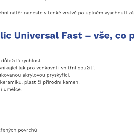
chní nátěr naneste v tenké vrstvě po úplném vyschnutí zá
lic Universal Fast – vše, co 
 důležitá rychlost.
ikající lak pro venkovní i vnitřní použití.
ikovanou akrylovou pryskyřici.
keramiku, plast či přírodní kámen.
y i umělce.
atřených povrchů