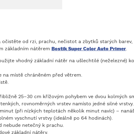
a očistěte od rzi, prachu, nečistot a zbytků starých bare
vým základním nátěrem
Bostik Super Color Auto Primer
.
užijte vhodný základní nátěr na ušlechtilé (neželezné) ko
te na místě chráněném před větrem.
stě.
 přibližně 25–30 cm křížovým pohybem ve dvou kolmých s
tenkých, rovnoměrných vrstev namísto jedné silné vrstvy.
 minut (při nízkých teplotách několik minut navíc) – nan
lném vyschnutí vrstvy (ideálně po 64 hodinách).
d nebude netečný k prachu.
dové základní nátěry.