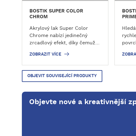
BOSTIK SUPER COLOR
BOST
CHROM
PRIM
Akrylový lak Super Color
Hledá
Chrome nabízí jedinečný
rychl
zrcadlový efekt, díky čemuž je
povrc
ideální jak pro drobné opravy
BOSTI
ZOBRAZIT VÍCE
ZOBRA
lesklých povrchů, tak pro
nejpo
kutilské hobby a umělecké
Sprej
projekty. Akrylový chromový
pomáh
OBJEVIT SOUVISEJÍCÍ PRODUKTY
lak BOSTIK se pyšní rychlým
zvole
schnutím a praktickým,
dosáh
přesným složením pro
dostu
Objevte nové a kreativnější zp
stříkání, které práci výrazně
zákla
usnadňuje.
spreji
pro am
kutils
profes