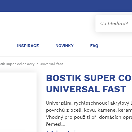
Ů
INSPIRACE
NOVINKY
FAQ
tik super color acrylic universal fast
BOSTIK SUPER CO
UNIVERSAL FAST
Univerzální, rychleschnoucí akrylový 
povrchů z oceli, kovu, kamene, keram
Vhodný pro použití při domácích opra
řemesl...