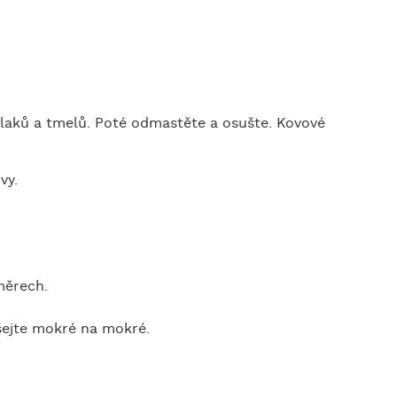
v, laků a tmelů. Poté odmastěte a osušte. Kovové
vy.
měrech.
ášejte mokré na mokré.