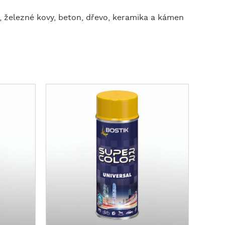
l, železné kovy, beton, dřevo, keramika a kámen
Z
o
b
r
a
z
i
t
v
í
c
e