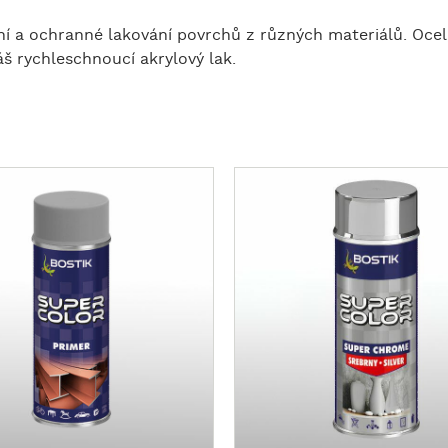
vní a ochranné lakování povrchů z různých materiálů. Oce
š rychleschnoucí akrylový lak.
Z
o
b
r
a
z
i
t
v
í
c
e