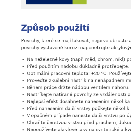
Způsob použití
Povrchy, které se mají lakovat, nejprve obruste 
povrchy vystavené korozi napenetrujte akrylo
Na neželezné kovy (např. měď, chrom, nikl) po
Před použitím nádobu důkladně protřepejte.
Optimální pracovní teplota: +20 °C. Používej
Proveďte zkušební nástřik na nenápadném mí
Během práce držte nádobu ventilem nahoru.
Nastříkejte natírané povrchy ze vzdálenosti
Nejlepší efekt dosáhnete nanesením několika 
Před nanesením další vrstvy počkejte několik
V opačném případě naneste další vrstvu po úp
Chraňte čerstvou vrstvu před prachem, doku
Nepoužívejte akrylové laky na syntetické alky