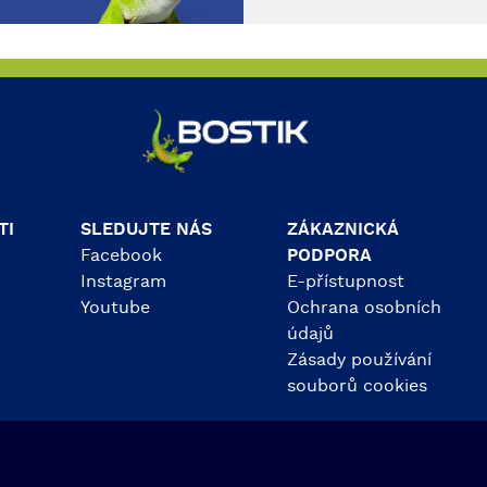
bezpečný, snadno se po
a je extrémně odolný.
TI
SLEDUJTE NÁS
ZÁKAZNICKÁ
Facebook
PODPORA
Instagram
E-přístupnost
Youtube
Ochrana osobních
údajů
Zásady používání
souborů cookies