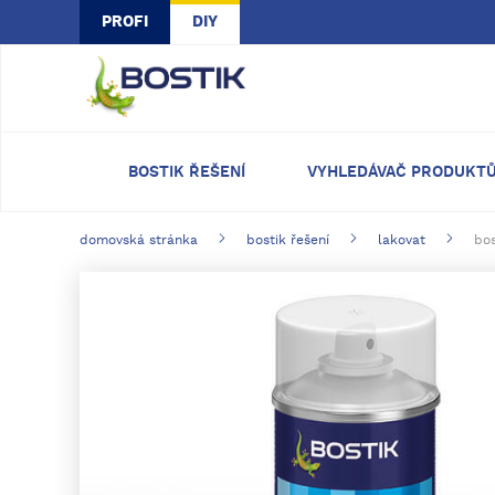
Skip to main content
PROFI
DIY
BOSTIK ŘEŠENÍ
VYHLEDÁVAČ PRODUKT
domovská stránka
bostik řešení
lakovat
bos