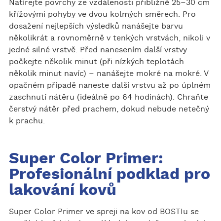
Natírejte povrchy ze vzdálenosti přibližně 25–30 cm
křížovými pohyby ve dvou kolmých směrech. Pro
dosažení nejlepších výsledků nanášejte barvu
několikrát a rovnoměrně v tenkých vrstvách, nikoli v
jedné silné vrstvě. Před nanesením další vrstvy
počkejte několik minut (při nízkých teplotách
několik minut navíc) – nanášejte mokré na mokré. V
opačném případě naneste další vrstvu až po úplném
zaschnutí nátěru (ideálně po 64 hodinách). Chraňte
čerstvý nátěr před prachem, dokud nebude netečný
k prachu.
Super Color Primer:
Profesionální podklad pro
lakování kovů
Super Color Primer ve spreji na kov od BOSTIu se