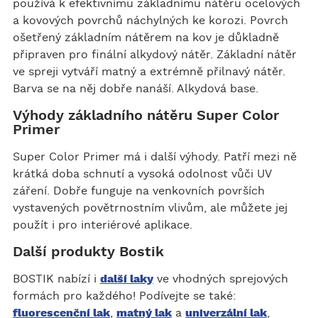
používá k efektivnímu základnímu nátěru ocelových
a kovových povrchů náchylných ke korozi. Povrch
ošetřený základním nátěrem na kov je důkladně
připraven pro finální alkydový nátěr. Základní nátěr
ve spreji vytváří matný a extrémně přilnavý nátěr.
Barva se na něj dobře nanáší. Alkydová base.
Výhody základního nátěru Super Color
Primer
Super Color Primer má i další výhody. Patří mezi ně
krátká doba schnutí a vysoká odolnost vůči UV
záření. Dobře funguje na venkovních površích
vystavených povětrnostním vlivům, ale můžete jej
použít i pro interiérové ​​aplikace.
Další produkty Bostik
BOSTIK nabízí i
další laky
ve vhodných sprejových
formách pro každého! Podívejte se také:
fluorescenční lak
,
matný lak
a
univerzální lak
,