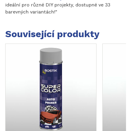
ideální pro různé DIY projekty, dostupné ve 33
barevných variantách!"
Související produkty
Z
Z
o
o
b
b
r
r
a
a
z
z
i
i
t
t
v
v
í
í
c
c
e
e