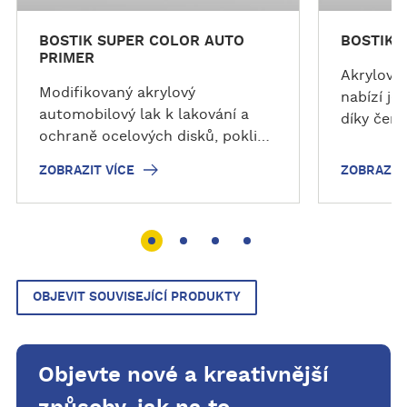
BOSTIK SUPER COLOR AUTO
BOSTIK 
PRIMER
Akrylový
Modifikovaný akrylový
nabízí je
automobilový lak k lakování a
díky čemu
ochraně ocelových disků, poklic,
drobné o
rámů, lišt, ozdobných prvků a
tak pro k
ZOBRAZIT VÍCE
ZOBRAZIT 
podobných dílů z oceli a plastů.
umělecké 
chromový
rychlým 
přesným s
které prá
OBJEVIT SOUVISEJÍCÍ PRODUKTY
Objevte nové a kreativnější