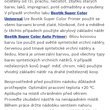
očištěny od rzi, prachu, nečistot, zbytků starých
barev, laků, impregnací, poté odmaštěny a vysušeny.
V případě vrchního laku
Bostik Super Color
Universal
lze Bostik Super Color Primer použít se
všemi barvami kromě zlaté, hliníkové, čiré a měděné
(v těchto případech použijte akrylový základní nátěr
Bostik Super Color Auto Primer
). Bílou kovovou
barvu lze použít pod světlé syntetické vrchní nátěry,
červenou pod tmavé syntetické vrchní nátěry a
šedou, která je univerzální barvou, pod všechny typy
barev syntetických vrchních nátěrů. V případě
neželezných kovů (např. měď, chrom, nikl) použijte
vhodný základní nátěr na drahé (neželezné) kovy.
Bezprostředně před použitím nádobu důkladně
protřepejte. Optimální pracovní teplota +20 °C.
Aplikujte na místě chráněném před větrem.
Proveďte zkušební nástřik na nenápadném místě.
Během práce držte nádobku ventilem nahoru.