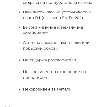
свързка на полиуретанова основа
Най-висок клас на устойчивостна
влага D4 (съгласно Pn-En 204)
Висока химична и механична
устойчивост
Отлична адхезия към гладки или
порьозни основи
Не съдържа разтворители
Неагресивен по отношение на
полистирол
Некорозивен за метали