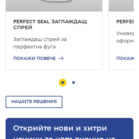
е
е
PERFECT SEAL ЗАГЛАЖДАЩ
PERFEC
СПРЕЙ
Универс
Заглаждащ спрей за
оформян
перфектна фуга
ПОКАЖИ ПОВЕЧЕ
ПОКАЖИ
НАШИТЕ РЕШЕНИЯ
Открийте нови и хитри