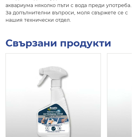
аквариума няколко пъти с вода преди употреба.
За допълнителни въпроси, моля свържете се с
нашия технически отдел.
Свързани продукти
П
П
о
о
к
к
а
а
ж
ж
и
и
п
п
о
о
в
в
е
е
ч
ч