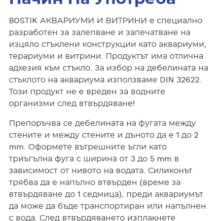
BOSTIK АКВАРИУМИ И ВИТРИНИ е специално
разработен за залепване и запечатване на
изцяло стъклени конструкции като аквариуми,
терариуми и витрини. Продуктът има отлична
адхезия към стъкло. За избор на дебелината на
стъклото на аквариума използваме DIN 32622.
Този продукт не е вреден за водните
организми след втвърдяване!
Препоръчва се дебелината на фугата между
стените и между стените и дъното да е 1 до 2
mm. Оформете вътрешните ъгли като
триъгълна фуга с ширина от 3 до 5 mm в
зависимост от нивото на водата. Силиконът
трябва да е напълно втвърден (време за
втвърдяване до 1 седмица), преди аквариумът
да може да бъде транспортиран или напълнен
с вода. След втвърдяването изплакнете