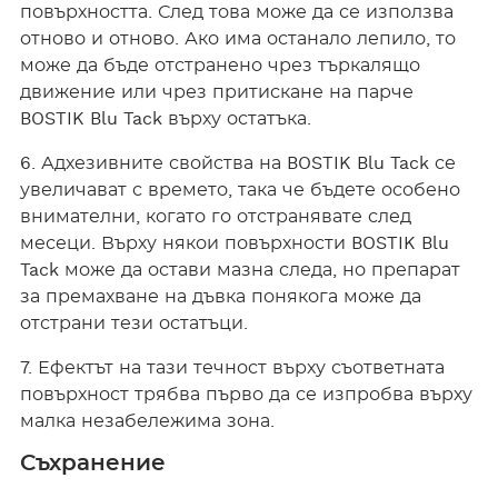
повърхността. След това може да се използва
отново и отново. Ако има останало лепило, то
може да бъде отстранено чрез търкалящо
движение или чрез притискане на парче
BOSTIK Blu Tack върху остатъка.
6. Адхезивните свойства на BOSTIK Blu Tack се
увеличават с времето, така че бъдете особено
внимателни, когато го отстранявате след
месеци. Върху някои повърхности BOSTIK Blu
Tack може да остави мазна следа, но препарат
за премахване на дъвка понякога може да
отстрани тези остатъци.
7. Ефектът на тази течност върху съответната
повърхност трябва първо да се изпробва върху
малка незабележима зона.
Съхранение