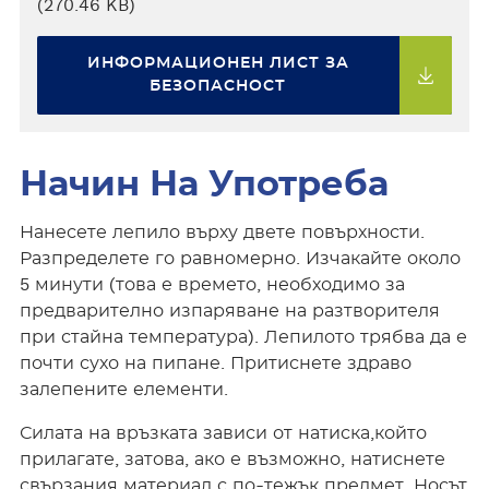
(270.46 KB)
ИНФОРМАЦИОНЕН ЛИСТ ЗА
БЕЗОПАСНОСТ
Начин На Употреба
Нанесете лепило върху двете повърхности.
Разпределете го равномерно. Изчакайте около
5 минути (това е времето, необходимо за
предварително изпаряване на разтворителя
при стайна температура). Лепилото трябва да е
почти сухо на пипане. Притиснете здраво
залепените елементи.
Силата на връзката зависи от натиска,който
прилагате, затова, ако е възможно, натиснете
свързания материал с по-тежък предмет. Носът