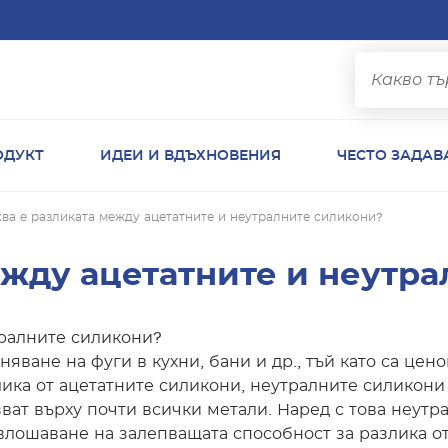
ОДУКТ
ИДЕИ И ВДЪХНОВЕНИЯ
ЧЕСТО ЗАДАВ
ква е разликата между ацетатните и неутралните силикони?
ежду ацетатните и неутр
тралните силикони?
яване на фуги в кухни, бани и др., тъй като са цен
лика от ацетатните силикони, неутралните силикони
ват върху почти всички метали. Наред с това неут
влошаване на залепващата способност за разлика о