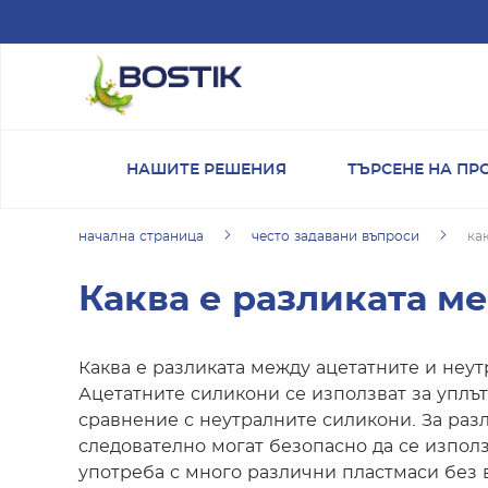
Skip to main content
НАШИТЕ РЕШЕНИЯ
ТЪРСЕНЕ НА ПР
начална страница
често задавани въпроси
ка
Каква е разликата м
Каква е разликата между ацетатните и неу
Ацетатните силикони се използват за уплътн
сравнение с неутралните силикони. За раз
следователно могат безопасно да се използ
употреба с много различни пластмаси без 