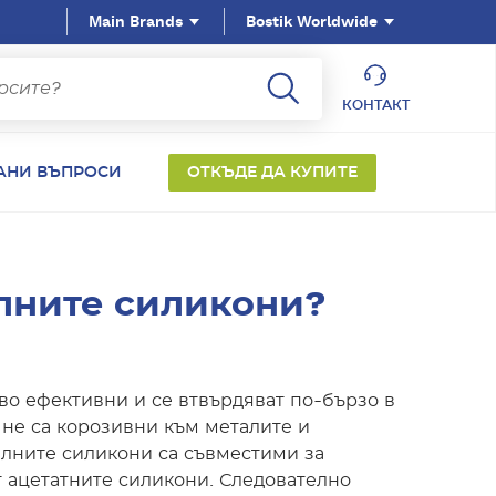
Main Brands
Bostik Worldwide
КОНТАКТ
АНИ ВЪПРОСИ
ОТКЪДЕ ДА КУПИТЕ
алните силикони?
ово ефективни и се втвърдяват по-бързо в
 не са корозивни към металите и
ралните силикони са съвместими за
т ацетатните силикони. Следователно