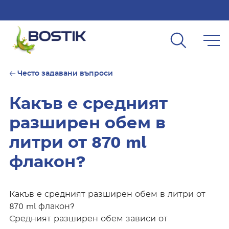
Skip to main content
Често задавани въпроси
Какъв е средният
разширен обем в
литри от 870 ml
флакон?
Какъв е средният разширен обем в литри от
870 ml флакон?
Средният разширен обем зависи от