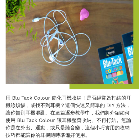
ok
用 Blu Tack Colour 簡化耳機收納！是否經常為打結的耳
機線煩惱，或找不到耳機？這個快速又簡單的 DIY 方法，
讓你告別耳機混亂。在這篇逐步教學中，我們將介紹如何
使用 Blu Tack Colour 讓耳機整齊收納、不再打結。無論
你是在外出、運動，或只是聽音樂，這個小巧實用的收納
技巧都能讓你的耳機隨時準備好使用。