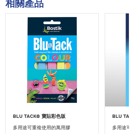
相關產品
了
了
解
解
更
更
多
多
BLU TACK® 寶貼彩色版
BLU TA
多用途可重複使用的萬用膠
多用途可