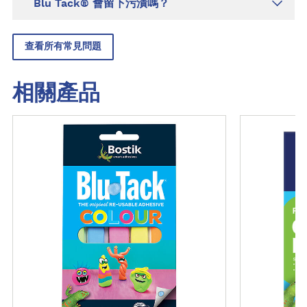
Blu Tack® 會留下污漬嗎？
查看所有常見問題
相關產品
了
了
解
解
更
更
多
多