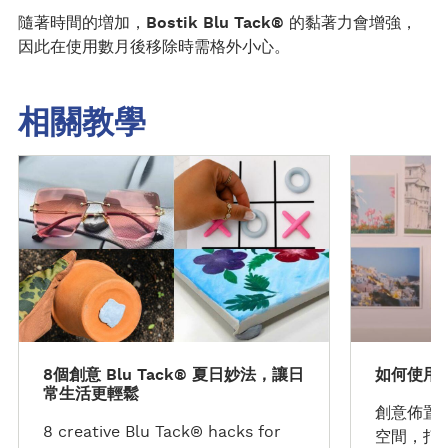
隨著時間的増加，
Bostik Blu Tack®
的黏著力會增強，
因此在使用數月後移除時需格外小心。
相關教學
發
發
現
現
教
教
程
程
8個創意 Blu Tack® 夏日妙法，讓日
如何使用 B
常生活更輕鬆
創意佈置好幫
8 creative Blu Tack® hacks for
空間，打