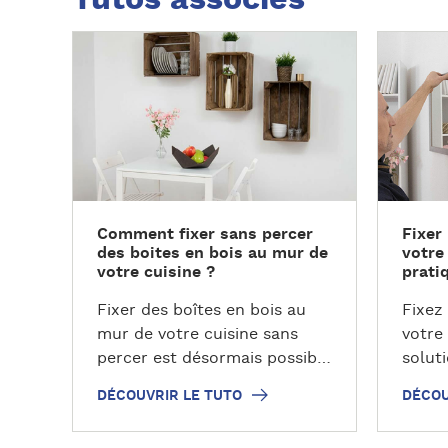
D
D
é
é
c
c
o
o
u
u
v
v
r
r
i
i
Comment fixer sans percer
Fixer
r
r
des boites en bois au mur de
votre
l
l
votre cuisine ?
prati
e
e
t
t
Fixer des boîtes en bois au
Fixez
u
u
mur de votre cuisine sans
votre
t
t
percer est désormais possible
solut
o
o
gr…
résis
DÉCOUVRIR LE TUTO
DÉCOU