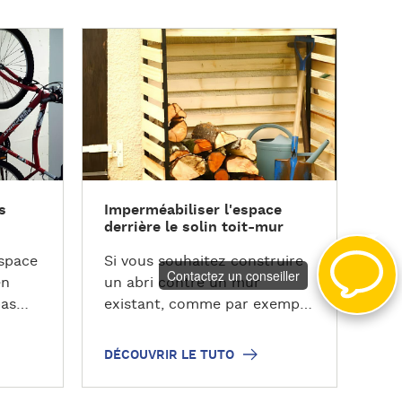
D
é
c
o
u
v
r
i
s
Imperméabiliser l'espace
r
derrière le solin toit-mur
l
e
espace
Si vous souhaitez construire
Contactez un conseiller
t
en
un abri contre un mur
u
pas
existant, comme par exemple
t
pour pr…
o
DÉCOUVRIR LE TUTO