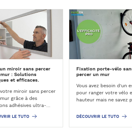
D
é
c
o
u
v
r
i
 un miroir sans percer
Fixation porte-vélo san
r
 mur : Solutions
percer un mur
l
ques et efficaces.
e
Vous avez besoin d’un 
t
 votre miroir sans percer
pour ranger votre vélo 
u
 mur grâce à des
hauteur mais ne savez 
t
ions adhésives ultra-
comme…
o
ta…
VRIR LE TUTO
DÉCOUVRIR LE TUTO