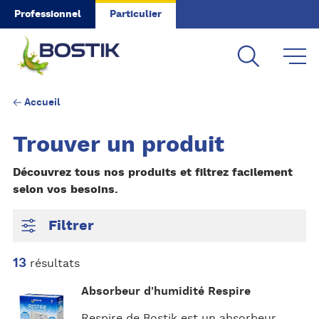
Skip to main content
Professionnel
Particulier
Accueil
Trouver un produit
Découvrez tous nos produits et filtrez facilement
selon vos besoins.
Filtrer
13
résultats
P
Absorbeur d'humidité Respire
l
u
Respire de Bostik est un absorbeur