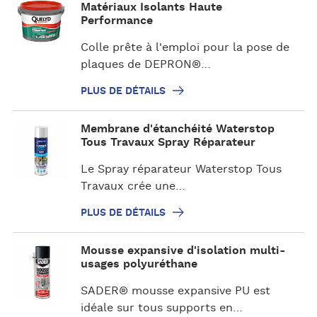
l
Matériaux Isolants Haute
a
u
Performance
i
s
Colle prête à l'emploi pour la pose de
l
d
plaques de DEPRON®…
s
e
d
PLUS DE DÉTAILS
é
P
t
Membrane d'étanchéité Waterstop
l
a
Tous Travaux Spray Réparateur
u
i
Le Spray réparateur Waterstop Tous
s
l
Travaux crée une…
d
s
e
PLUS DE DÉTAILS
d
é
P
Mousse expansive d'isolation multi-
t
l
usages polyuréthane
a
u
i
SADER® mousse expansive PU est
s
l
idéale sur tous supports en…
d