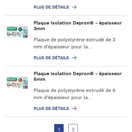
s
e
PLUS DE DÉTAILS
d
é
P
Plaque Isolation Depron® - épaisseur
t
l
3mm
a
u
i
Plaque de polystyrène extrudé de 3
s
l
mm d'épaisseur pour la…
d
s
e
PLUS DE DÉTAILS
d
é
P
Plaque Isolation Depron® - épaisseur
t
l
6mm
a
u
i
Plaque de polystyrène extrudé de 6
s
l
mm d'épaisseur pour la…
d
s
e
PLUS DE DÉTAILS
d
é
t
1
2