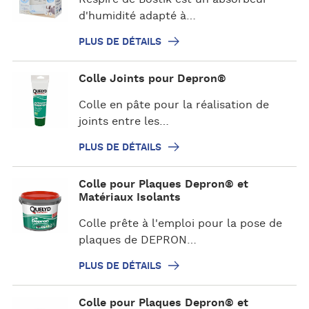
s
d'humidité adapté à…
d
PLUS DE DÉTAILS
e
d
P
Colle Joints pour Depron®
é
l
t
u
Colle en pâte pour la réalisation de
a
s
joints entre les…
i
d
l
PLUS DE DÉTAILS
e
s
d
P
Colle pour Plaques Depron® et
é
l
Matériaux Isolants
t
u
a
Colle prête à l'emploi pour la pose de
s
i
plaques de DEPRON…
d
l
e
PLUS DE DÉTAILS
s
d
é
P
Colle pour Plaques Depron® et
t