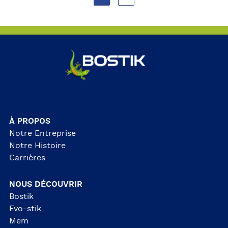
a
i
l
s
À PROPOS
Notre Entreprise
Notre Histoire
Carrières
NOUS DÉCOUVRIR
Bostik
Evo-stik
Mem