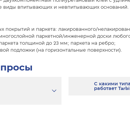
2К) - двухкомпонентный полиуретановый клей с удл
 все виды впитывающих и невпитывающих оснований.
х покрытий и паркета: лакированного/нелакированн
; многослойной паркетной/инженерной доски любого
паркета толщиной до 23 мм; паркета на ребро;
вой подложки (на горизонтальные поверхности).
опросы
С какими тип
работает Tarbi