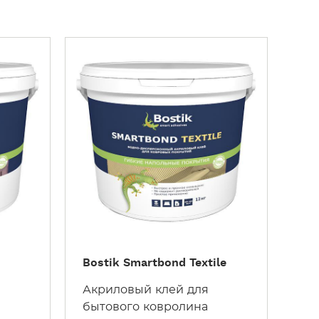
У
З
Н
А
Т
Ь
Б
О
Л
Ь
Ш
Е
Bostik Smartbond Textile
Акриловый клей для
бытового ковролина