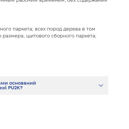
инённым рабочим временем, без содержания
ого паркета; всех пород дерева в том
 размера; щитового сборного паркета;
ами оснований
col PU2K?