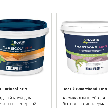
У
З
Н
А
Т
Ь
Б
О
Л
Ь
Ш
Е
k Tarbicol KPH
Bostik Smartbond Lino
идный клей для
Акриловый клей для
ета и инженерной
бытового линолеума