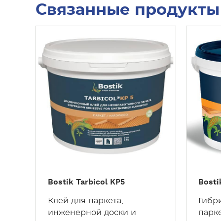
Связанные продукты
У
У
З
З
Н
Н
А
А
Т
Т
Ь
Ь
Б
Б
О
О
Л
Л
Ь
Ь
Ш
Ш
Е
Е
Bostik Tarbicol KP5
Bosti
Клей для паркета,
Гибр
инженерной доски и
парк