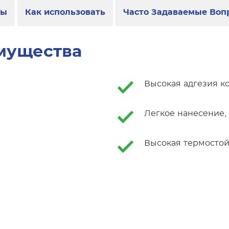
сы
Как использовать
Часто Задаваемые Воп
мущества
Высокая адгезия к
Легкое нанесение,
Высокая термостойк