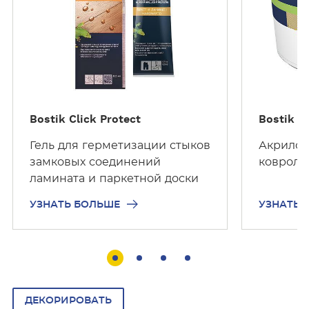
О
О
Л
Л
Ь
Ь
Ш
Ш
Е
Е
Bostik Click Protect
Bostik S
Гель для герметизации стыков
Акрилов
замковых соединений
ковроли
ламината и паркетной доски
УЗНАТЬ БОЛЬШЕ
УЗНАТЬ 
ДЕКОРИРОВАТЬ