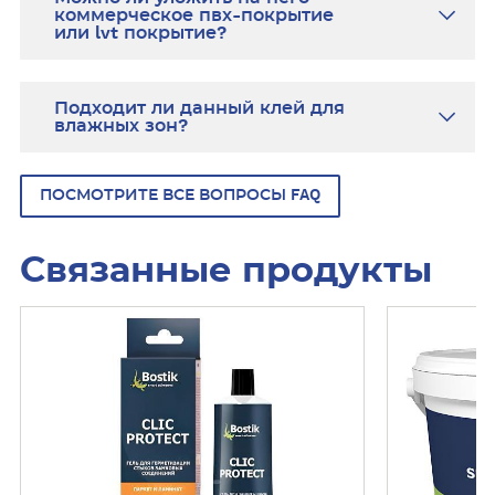
коммерческое пвх-покрытие
или lvt покрытие?
Подходит ли данный клей для
влажных зон?
ПОСМОТРИТЕ ВСЕ ВОПРОСЫ FAQ
Связанные продукты
У
У
З
З
Н
Н
А
А
Т
Т
Ь
Ь
Б
Б