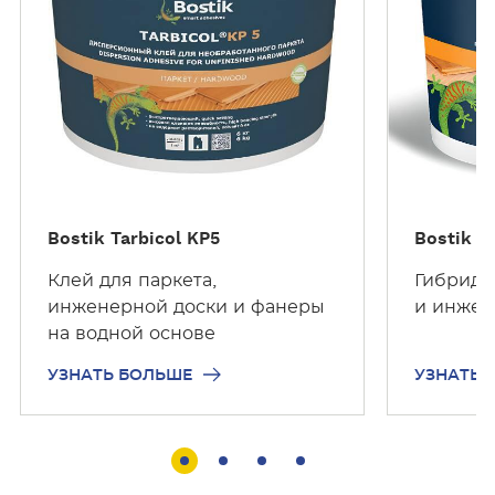
Ь
Ь
Б
Б
О
О
Л
Л
Ь
Ь
Ш
Ш
Е
Е
Bostik Tarbicol KP5
Bostik T
Клей для паркета,
Гибридн
инженерной доски и фанеры
и инжен
на водной основе
УЗНАТЬ БОЛЬШЕ
УЗНАТЬ 