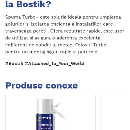
la Bostik?
Spuma Turbo+ este solutia ideala pentru umplerea
golurilor si izolarea eficienta a instalatiilor care
traverseaza peretii. Ofera rezultate rapide, este usor
de utilizat si asigura o aderenta excelenta,
indiferent de conditiile meteo. Folositi Turbo+
pentru un montaj sigur, rapid si puternic.
#Bostik #Attached_To_Your_World
Produse conexe
D
D
e
e
t
t
a
a
l
l