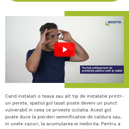
ce
itt
ar
bo
er
e
ok
Cand instalati o teava sau alt tip de instalatie printr-
un perete, spatiul gol lasat poate deveni un punct
vulnerabil in ceea ce priveste izolatia. Acest gol
poate duce la pierderi semnificative de caldura sau,
in unele cazuri, la acumularea ei nedorita. Pentru a