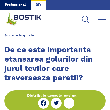
Skip to main content
Professional
DIY
Idei si Inspiratii
De ce este importanta
etansarea golurilor din
jurul tevilor care
traverseaza peretii?
Distribuie aceasta pagina:
Fa
Tw
Sh