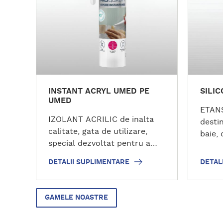
i
i
s
s
u
u
p
p
l
l
i
i
m
m
INSTANT ACRYL UMED PE
SILI
e
e
UMED
n
n
ETAN
t
t
IZOLANT ACRILIC de inalta
destin
a
a
calitate, gata de utilizare,
baie, 
r
r
special dezvoltat pentru a
chiuv
e
e
permite acoperirea cu vopsea
rostur
DETALII SUPLIMENTARE
DETAL
IMEDIAT DUPA APLICARE.
peret
Este conceput pentru
excel
izolarea si umplerea
acrili
GAMELE NOASTRE
rosturilor de imbinare,
sanita
imbinarilor, gaurilor si
deter