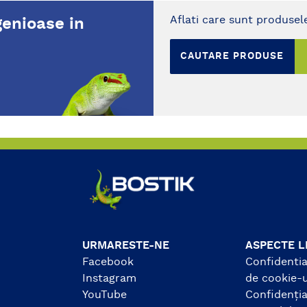
ce uzuale. TOATE
rosturilor din tencuiala,
Aflati care sunt produsele
genioase in
AFETELE SANITARE:
gips-carton, BCA si gips.
 sticla, email, portelan,
CAUTARE PRODUSE
vopsit, ceramica, metal.
URMARESTE-NE
ASPECTE L
Facebook
Confidential
Instagram
de cookie-u
YouTube
Confidenția