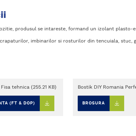
ii
zitie, produsul se intareste, formand un izolant plasto-el
apaturilor, imbinarilor si rosturilor din tencuiala, stuc, g
Fisa tehnica (255.21 KB)
Bostik DIY Romania Perf
TA (FT & DOP)
BROSURA