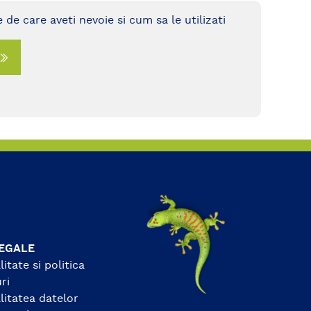
 stuc,
 de care aveti nevoie si cum sa le utilizati
EGALE
itate si politica
ri
litatea datelor