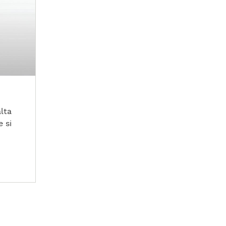
lta
e si
re nu
 si
vane.
u
 si