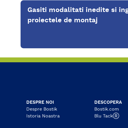
crapaturilor.
chimi
Gasiti modalitati inedite si in
SUPR
acril,
proiectele de montaj
lemn 
DESPRE NOI
DESCOPERA
Despre Bostik
Bostik.com
Istoria Noastra
Blu TackⓇ