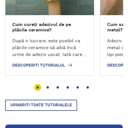
e
e
r
r
i
i
Cum cureți adezivul de pe
Cum sa r
t
t
plăcile ceramice?
metal?
i
i
t
t
După o lucrare, este posibil ca
Adeziv b
u
u
plăcile ceramice să aibă încă
metal cu 
t
t
urme de adeziv uscat. Iată care
lipi piese
o
o
sunt recomandările noastre
DESCOPERITI TUTORIALUL
DESCOPER
r
r
pentru a le curăța.
i
i
a
a
l
l
u
u
l
l
URMARITI TOATE TUTORIALELE