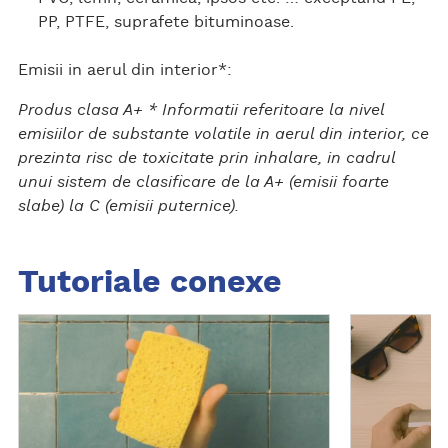
PP, PTFE, suprafete bituminoase.
Emisii in aerul din interior*:
Produs clasa A+ * Informatii referitoare la nivel
emisiilor de substante volatile in aerul din interior, ce
prezinta risc de toxicitate prin inhalare, in cadrul
unui sistem de clasificare de la A+ (emisii foarte
slabe) la C (emisii puternice).
Tutoriale conexe
D
D
e
e
s
s
c
c
o
o
p
p