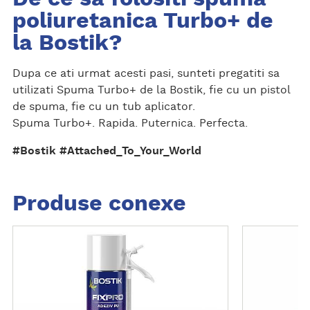
poliuretanica Turbo+ de
la Bostik?
Dupa ce ati urmat acesti pasi, sunteti pregatiti sa
utilizati Spuma Turbo+ de la Bostik, fie cu un pistol
de spuma, fie cu un tub aplicator.
Spuma Turbo+. Rapida. Puternica. Perfecta.
#Bostik #Attached_To_Your_World
Produse conexe
D
D
e
e
t
t
a
a
l
l