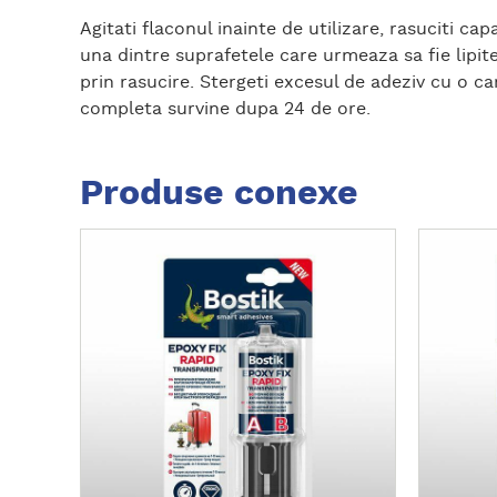
Agitati flaconul inainte de utilizare, rasuciti ca
una dintre suprafetele care urmeaza sa fie lipite
prin rasucire. Stergeti excesul de adeziv cu o ca
completa survine dupa 24 de ore.
Produse conexe
D
D
e
e
t
t
a
a
l
l
i
i
i
i
s
s
u
u
p
p