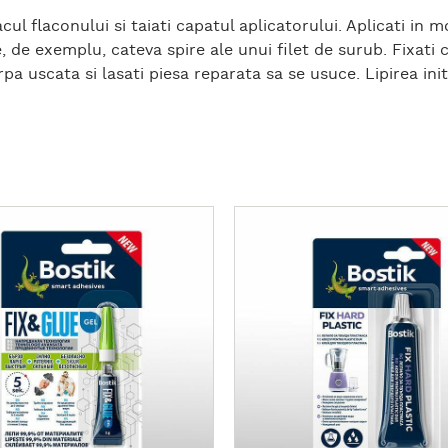
pacul flaconului si taiati capatul aplicatorului. Aplicati i
, de exemplu, cateva spire ale unui filet de surub. Fixati 
rpa uscata si lasati piesa reparata sa se usuce. Lipirea in
D
e
t
a
l
i
i
s
u
p