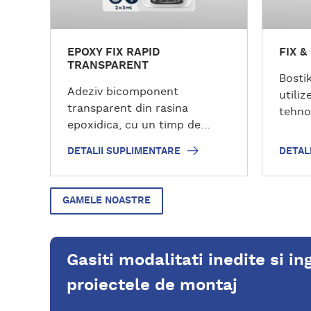
l
l
i
i
m
m
EPOXY FIX RAPID
FIX &
e
e
TRANSPARENT
n
n
Bostik
t
t
Adeziv bicomponent
utili
a
a
transparent din rasina
tehno
r
r
epoxidica, cu un timp de
adeziv
e
e
fixare initiala foarte rapid, de
MECA.
DETALII SUPLIMENTARE
DETAL
cateva minute. Imbinarea
materi
intarita este flexibila,
lipest
rezistenta mecanic si la
excel
GAMELE NOASTRE
conditiile meteorologice.
mater
(Gel) 
inodor
Gasiti modalitati inedite si in
usor f
insea
proiectele de montaj
lovitu