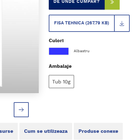
DE UNDE CUMPAR?
FISA TEHNICA (267.79 KB)
Culori
Albastru
Ambalaje
Tub 10g
esurse
Cum se utilizeaza
Produse conexe