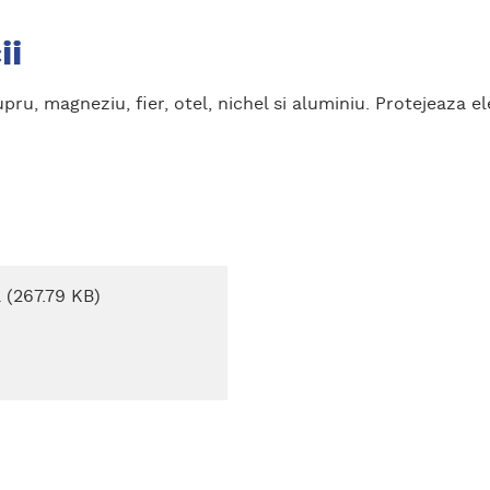
ii
pru, magneziu, fier, otel, nichel si aluminiu. Protejeaza 
a (267.79 KB)