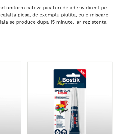
n mod uniform cateva picaturi de adeziv direct pe
cealalta piesa, de exemplu piulita, cu o miscare
itiala se produce dupa 15 minute, iar rezistenta
D
e
t
a
l
i
i
s
u
p