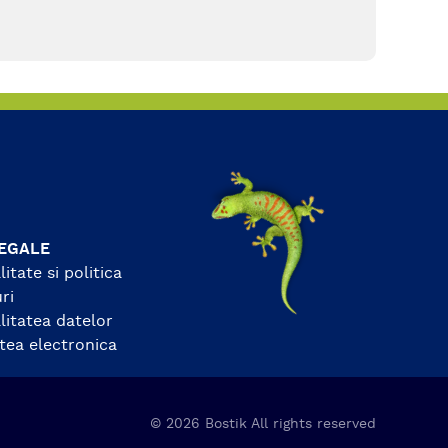
doar câteva secunde. Ideal
pentru reparații de urgență,
Speed Glue Liquid asigură
rezultate durabile și de
încredere.
EGALE
itate si politica
ri
litatea datelor
atea electronica
© 2026 Bostik All rights reserved