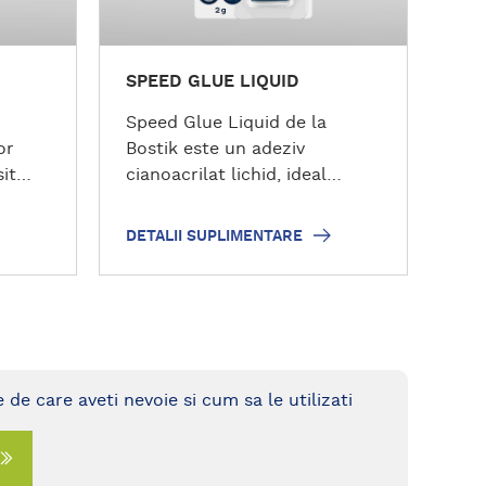
l
i
m
SPEED GLUE LIQUID
e
n
Speed Glue Liquid de la
t
or
Bostik este un adeziv
a
it
cianoacrilat lichid, ideal
r
elor
pentru reparații rapide și
e
izolva
eficiente. Transparent și
DETALII SUPLIMENTARE
nate
monocomponent, acest
adeziv se aplică ușor și
ca (ca
lipeste rapid materiale
rea
precum metal, sticlă,
lda si
ceramică, cauciuc și multe
tfel
altele. Perfect pentru
 de care aveti nevoie si cum sa le utilizati
olosit
utilizare în gospodărie,
e
bricolaj și lucrări de artizanat,
oferind o fixare puternică în