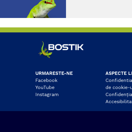
i timp rezistent la apa
 caldura. Formula sa mai
a permite absenta
gramelor de pericol pe
eta produsului.
URMARESTE-NE
ASPECTE L
Facebook
Confidential
YouTube
de cookie-u
Instagram
Confidenția
Accesibilit