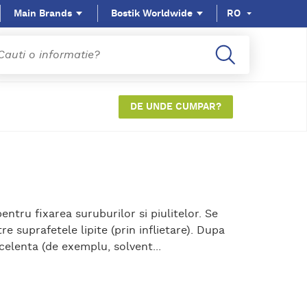
Main Brands
Bostik Worldwide
RO
DE UNDE CUMPAR?
ntru fixarea suruburilor si piulitelor. Se
e suprafetele lipite (prin inflietare). Dupa
celenta (de exemplu, solvent...