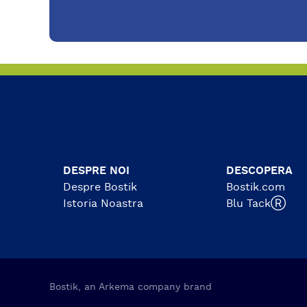
acelas
si la
sigur
picto
etich
DESPRE NOI
DESCOPERA
Despre Bostik
Bostik.com
Istoria Noastra
Blu TackⓇ
Bostik, an Arkema company brand