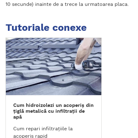
10 secunde) inainte de a trece la urmatoarea placa.
Tutoriale conexe
D
e
s
c
o
p
e
r
i
Cum hidroizolezi un acoperiș din
t
țiglă metalică cu infiltrații de
i
apă
t
Cum repari infiltrațiile la
u
acoperiș rapid
t