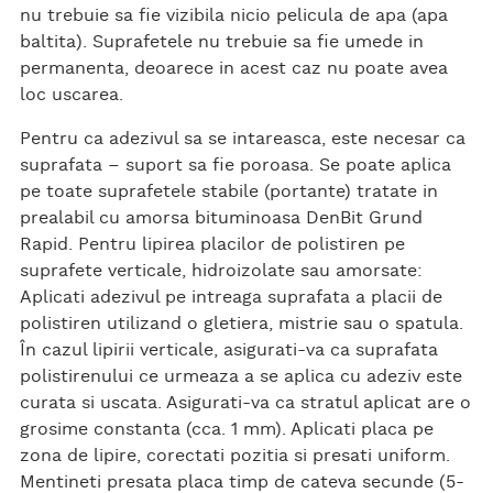
nu trebuie sa fie vizibila nicio pelicula de apa (apa
baltita). Suprafetele nu trebuie sa fie umede in
permanenta, deoarece in acest caz nu poate avea
loc uscarea.
Pentru ca adezivul sa se intareasca, este necesar ca
suprafata – suport sa fie poroasa. Se poate aplica
pe toate suprafetele stabile (portante) tratate in
prealabil cu amorsa bituminoasa DenBit Grund
Rapid. Pentru lipirea placilor de polistiren pe
suprafete verticale, hidroizolate sau amorsate:
Aplicati adezivul pe intreaga suprafata a placii de
polistiren utilizand o gletiera, mistrie sau o spatula.
În cazul lipirii verticale, asigurati-va ca suprafata
polistirenului ce urmeaza a se aplica cu adeziv este
curata si uscata. Asigurati-va ca stratul aplicat are o
grosime constanta (cca. 1 mm). Aplicati placa pe
zona de lipire, corectati pozitia si presati uniform.
Mentineti presata placa timp de cateva secunde (5-