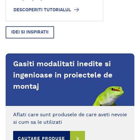
o
DESCOPERITI TUTORIALUL
r
i
a
IDEI SI INSPIRATII
l
u
l
Gasiti modalitati inedite si
ingenioase in proiectele de
montaj
Aflati care sunt produsele de care aveti nevoie
si cum sa le utilizati
CAUTARE PRODUSE