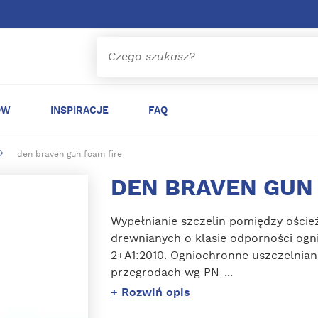
ÓW
INSPIRACJE
FAQ
den braven gun foam fire
DEN BRAVEN GUN
Wypełnianie szczelin pomiędzy oścież
drewnianych o klasie odporności ogni
2+A1:2010. Ogniochronne uszczelnian
przegrodach wg PN-...
+ Rozwiń opis