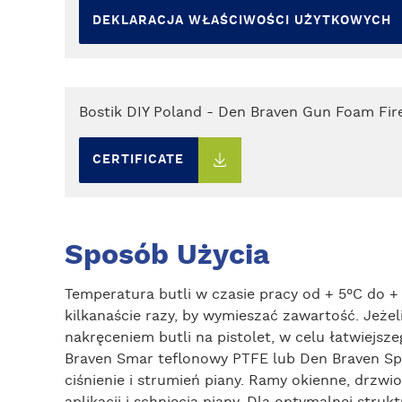
DEKLARACJA WŁAŚCIWOŚCI UŻYTKOWYCH
Bostik DIY Poland - Den Braven Gun Foam Fire 
CERTIFICATE
Sposób Użycia
Temperatura butli w czasie pracy od + 5°C do +
kilkanaście razy, by wymieszać zawartość. Jeże
nakręceniem butli na pistolet, w celu łatwiej
Braven Smar teflonowy PTFE lub Den Braven Spray
ciśnienie i strumień piany. Ramy okienne, drzw
aplikacji i schnięcia piany. Dla optymalnej str