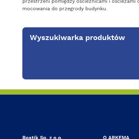
przestrzeni pomiędzy ościeżnicami i ościeżami 
mocowania do przegrody budynku.
Wyszukiwarka produktów
Bostik Sp. z o.o.
O ARKEMA