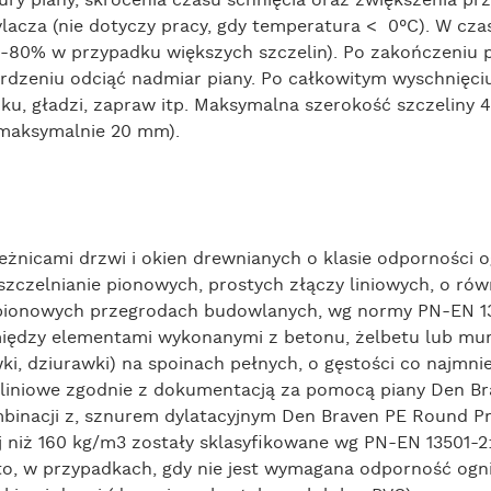
acza (nie dotyczy pracy, gdy temperatura < 0°C). W czasi
0-80% w przypadku większych szczelin). Po zakończeniu p
ardzeniu odciąć nadmiar piany. Po całkowitym wyschnięci
ku, gładzi, zapraw itp. Maksymalna szerokość szczeliny 
 maksymalnie 20 mm).
eżnicami drzwi i okien drewnianych o klasie odporności 
 uszczelnianie pionowych, prostych złączy liniowych, o r
ionowych przegrodach budowlanych, wg normy PN-EN 13
omiędzy elementami wykonanymi z betonu, żelbetu lub m
ówki, dziurawki) na spoinach pełnych, o gęstości co najmn
a liniowe zgodnie z dokumentacją za pomocą piany Den 
nacji z, sznurem dylatacyjnym Den Braven PE Round Pro
ej niż 160 kg/m3 zostały sklasyfikowane wg PN-EN 13501-2
dto, w przypadkach, gdy nie jest wymagana odporność og