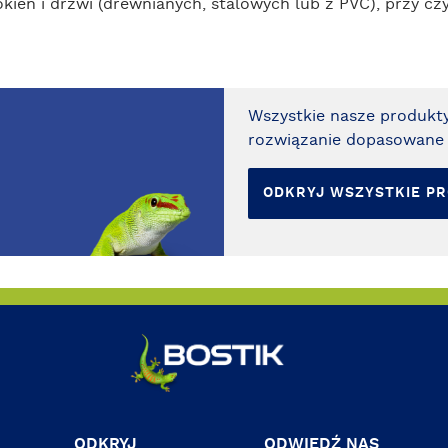
okien i drzwi (drewnianych, stalowych lub z PVC), przy 
Wszystkie nasze produkty
rozwiązanie dopasowane 
ODKRYJ WSZYSTKIE P
ODKRYJ
ODWIEDŹ NAS