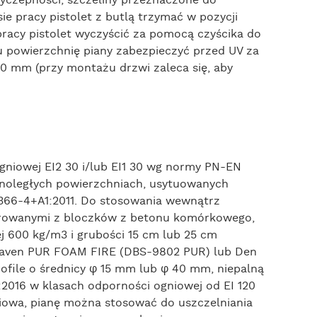
e pracy pistolet z butlą trzymać w pozycji
racy pistolet wyczyścić za pomocą czyścika do
u powierzchnię piany zabezpieczyć przed UV za
40 mm (przy montażu drzwi zaleca się, aby
ogniowej EI2 30 i/lub EI1 30 wg normy PN-EN
ównoległych powierzchniach, usytuowanych
66-4+A1:2011. Do stosowania wewnątrz
urowanymi z bloczków z betonu komórkowego,
iej 600 kg/m3 i grubości 15 cm lub 25 cm
Braven PUR FOAM FIRE (DBS-9802 PUR) lub Den
file o średnicy φ 15 mm lub φ 40 mm, niepalną
:2016 w klasach odporności ogniowej od EI 120
niowa, pianę można stosować do uszczelniania