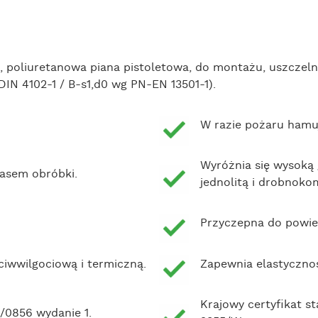
 poliuretanowa piana pistoletowa, do montażu, uszczeln
DIN 4102-1 / B-s1,d0 wg PN-EN 13501-1).
W razie pożaru hamu
Wyróżnia się wysoką 
zasem obróbki.
jednolitą i drobnok
Przyczepna do powier
ciwwilgociową i termiczną.
Zapewnia elastyczn
Krajowy certyfikat 
/0856 wydanie 1.