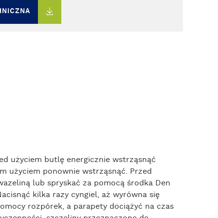
HNICZNA
zed użyciem butlę energicznie wstrząsnąć
szym użyciem ponownie wstrząsnąć. Przed
 wazeliną lub spryskać za pomocą środka Den
cisnąć kilka razy cyngiel, aż wyrówna się
 pomocy rozpórek, a parapety dociążyć na czas
rzyczepności, szczeliny przeznaczone do