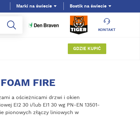
Marki na świecie
Bostik na świecie
KONTAKT
GDZIE KUPIĆ
 FOAM FIRE
ami a ościeżnicami drzwi i okien
owej EI2 30 i/lub EI1 30 wg PN-EN 13501-
ie pionowych złączy liniowych w