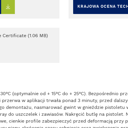
KRAJOWA OCENA TEC
Certificate (1.06 MB)
 30°C (optymalnie od + 15°C do + 25°C). Bezpośrednio pr
li przerwa w aplikacji trwała ponad 3 minuty, przed dal
szego demontażu, nasmarować gwint w gnieździe pistoletu
 do uszczelek i zawiasów. Nakręcić butlę na pistolet. Na
iowe, cienkie profile zabezpieczyć przed deformacją przy
uktury piany, skrócenia czasu schnięcia oraz zwiększenia p