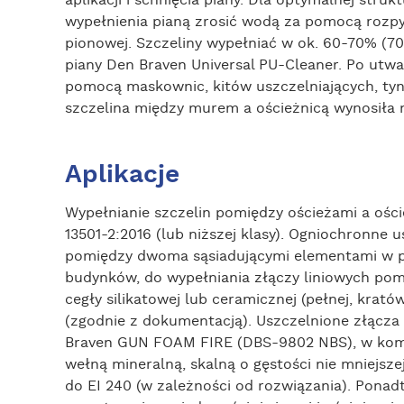
wypełnienia pianą zrosić wodą za pomocą rozpyl
pionowej. Szczeliny wypełniać w ok. 60-70% (7
piany Den Braven Universal PU-Cleaner. Po utw
pomocą maskownic, kitów uszczelniających, tyn
szczelina między murem a ościeżnicą wynosiła
Aplikacje
Wypełnianie szczelin pomiędzy ościeżami a ości
13501-2:2016 (lub niższej klasy). Ogniochronne
pomiędzy dwoma sąsiadującymi elementami w p
budynków, do wypełniania złączy liniowych p
cegły silikatowej lub ceramicznej (pełnej, krat
(zgodnie z dokumentacją). Uszczelnione złącz
Braven GUN FOAM FIRE (DBS-9802 NBS), w kombi
wełną mineralną, skalną o gęstości nie mniejsz
do EI 240 (w zależności od rozwiązania). Pona