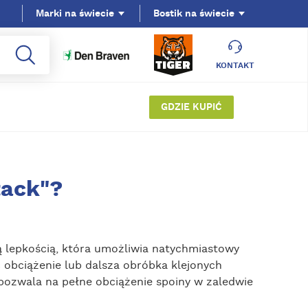
Marki na świecie
Bostik na świecie
KONTAKT
GDZIE KUPIĆ
tack"?
ką lepkością, która umożliwia natychmiastowy
 obciążenie lub dalsza obróbka klejonych
pozwala na pełne obciążenie spoiny w zaledwie