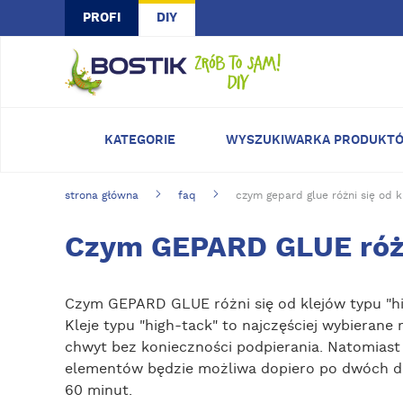
Skip to main content
PROFI
DIY
KATEGORIE
WYSZUKIWARKA PRODUKT
strona główna
faq
czym gepard glue różni się od k
Czym GEPARD GLUE różni
Czym GEPARD GLUE różni się od klejów typu "h
Kleje typu "high-tack" to najczęściej wybieran
chwyt bez konieczności podpierania. Natomiast 
elementów będzie możliwa dopiero po dwóch dni
60 minut.