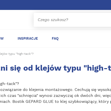
ÓW
INSPIRACJE
FAQ
lejów typu "high-tack"?
 się od klejów typu "high-
igh-tack"?
e rozwiązanie do klejenia montażowego. Cechują się wyso
ich czas "schnięcia" wynosi zazwyczaj ok dwóch dni, więc
ach. Bostik GEPARD GLUE to klej szybkowiążący, który 