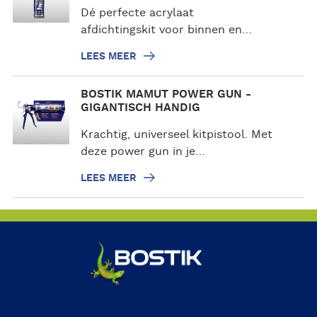
Dé perfecte acrylaat
s
afdichtingskit voor binnen en…
m
e
LEES MEER
e
r
L
BOSTIK MAMUT POWER GUN -
e
GIGANTISCH HANDIG
e
Krachtig, universeel kitpistool. Met
s
deze power gun in je…
m
e
LEES MEER
e
r