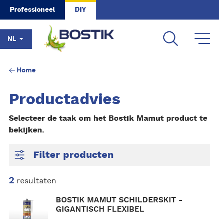
Skip to main content
Professioneel
DIY
NL
Home
Productadvies
Selecteer de taak om het Bostik Mamut product te
bekijken.
Filter producten
2
resultaten
L
BOSTIK MAMUT SCHILDERSKIT -
e
GIGANTISCH FLEXIBEL
e