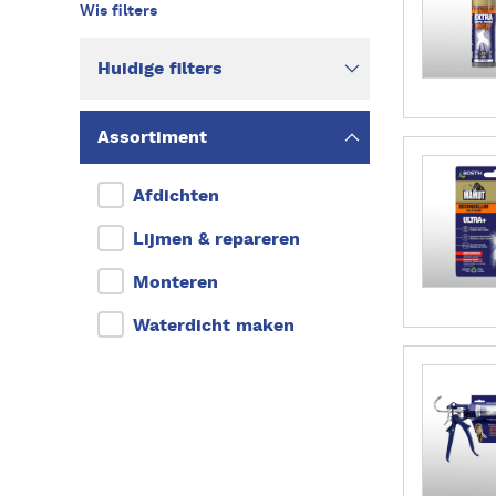
s
m
Huidige filters
e
e
r
Assortiment
L
e
Afdichten
e
s
Lijmen & repareren
m
Monteren
e
e
Waterdicht maken
r
L
e
e
s
m
e