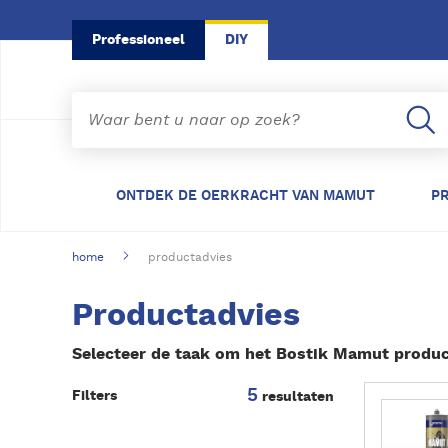
Skip to main content
Professioneel
DIY
ONTDEK DE OERKRACHT VAN MAMUT
P
home
productadvies
Productadvies
Selecteer de taak om het Bostik Mamut product
5
L
Filters
resultaten
e
e