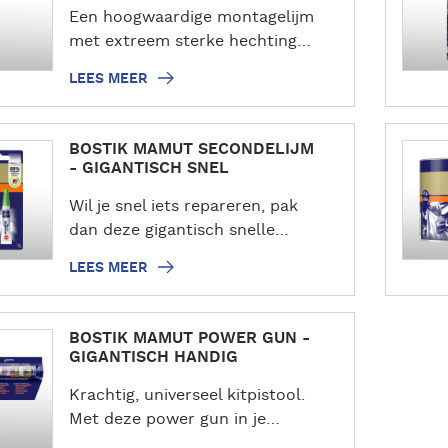
Een hoogwaardige montagelijm
s
met extreem sterke hechting…
m
e
LEES MEER
e
r
L
BOSTIK MAMUT SECONDELIJM
e
- GIGANTISCH SNEL
e
Wil je snel iets repareren, pak
s
dan deze gigantisch snelle…
m
e
LEES MEER
e
r
BOSTIK MAMUT POWER GUN -
GIGANTISCH HANDIG
Krachtig, universeel kitpistool.
Met deze power gun in je…