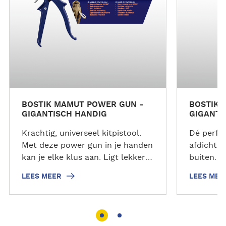
e
e
r
r
BOSTIK MAMUT POWER GUN -
BOSTIK 
GIGANTISCH HANDIG
GIGANTI
Krachtig, universeel kitpistool.
Dé perfec
Met deze power gun in je handen
afdichtin
kan je elke klus aan. Ligt lekker
buiten. S
in de hand en biedt de ultieme
regenbes
LEES MEER
LEES MEE
begeleiding om met precisie te
metaal, b
verlijmen, dichten of repareren.
metselwe
Duurzame kwaliteit met anti-
gipsplaat
drupsysteem en 360º draaibaar.
alle soor