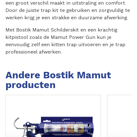
een groot verschil maakt in uitstraling en comfort.
Door de juiste trap kit te gebruiken en zorgvuldig te
werken krijg je een strakke en duurzame afwerking.
Met Bostik Mamut Schilderskit en een krachtig
kitpistool zoals de Mamut Power Gun kun je
eenvoudig zelf een kitten trap uitvoeren en je trap
professioneel afwerken.
Andere Bostik Mamut
producten
L
L
e
e
e
e
s
s
m
m
e
e