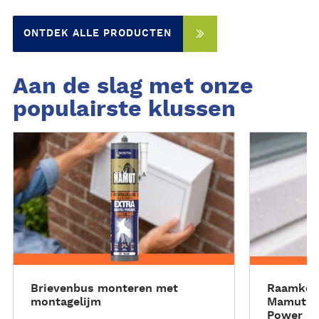
uithardin
dat is pas
ONTDEK ALLE PRODUCTEN
Voor bin
scheurvo
waterbes
Aan de slag met onze
populairste klussen
L
L
e
e
e
e
s
s
m
m
e
e
e
e
r
r
Brievenbus monteren met
Raamkozi
montagelijm
Mamut Sc
Power G