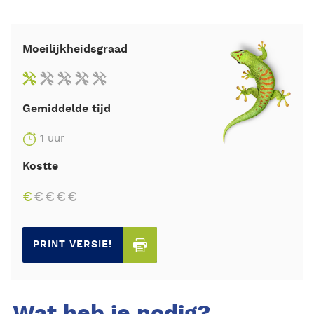
Moeilijkheidsgraad
Gemiddelde tijd
1 uur
Kostte
€
€
€
€
€
PRINT VERSIE!
Wat heb je nodig?