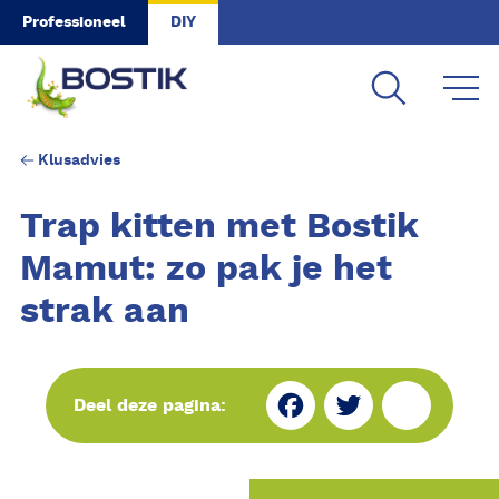
Skip to main content
Professioneel
DIY
Klusadvies
Trap kitten met Bostik
Mamut: zo pak je het
strak aan
Fa
Tw
Sh
Deel deze pagina:
ce
itt
ar