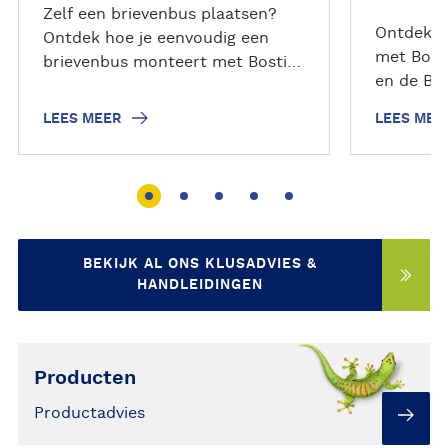
Zelf een brievenbus plaatsen?
Ontdek ho
Ontdek hoe je eenvoudig een
met Bost
brievenbus monteert met Bostik
en de Bo
Mamut Montagelijm. Sterke
Praktisc
hechting zonder schroeven.
LEES MEER
LEES MEE
nette en 
BEKIJK AL ONS KLUSADVIES &
HANDLEIDINGEN
Producten
Productadvies