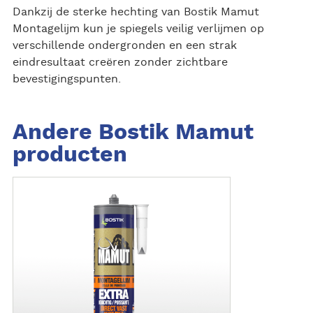
Dankzij de sterke hechting van Bostik Mamut
Montagelijm kun je spiegels veilig verlijmen op
verschillende ondergronden en een strak
eindresultaat creëren zonder zichtbare
bevestigingspunten.
Andere Bostik Mamut
producten
L
e
e
s
m
e
e
r