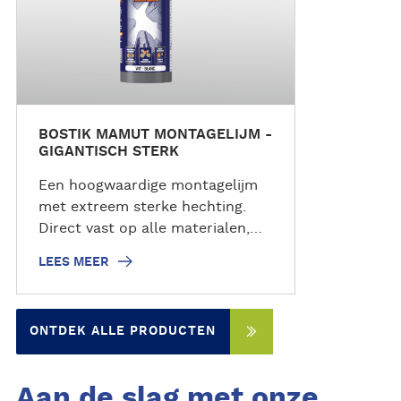
BOSTIK MAMUT MONTAGELIJM -
GIGANTISCH STERK
Een hoogwaardige montagelijm
met extreem sterke hechting.
Direct vast op alle materialen,
zowel binnen als buiten. Water-
LEES MEER
en weersbestendig bij
temperaturen van -40º tot +90º
C. Met een treksterkte van
ONTDEK ALLE PRODUCTEN
220kg/10cm² kan je niet om deze
krachtpatser heen! Direct vast,
voor binnen en buiten, voor alle
Aan de slag met onze
materialen.