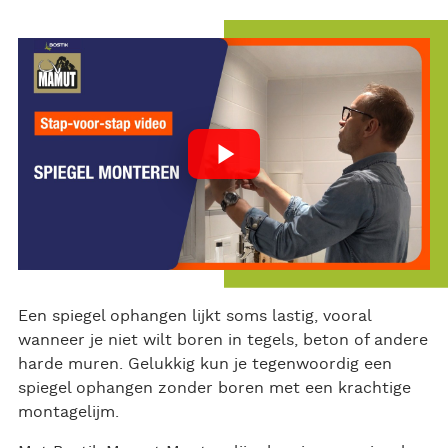
ce
itt
ar
bo
er
e
ok
Een spiegel ophangen lijkt soms lastig, vooral
wanneer je niet wilt boren in tegels, beton of andere
harde muren. Gelukkig kun je tegenwoordig een
spiegel ophangen zonder boren met een krachtige
montagelijm.