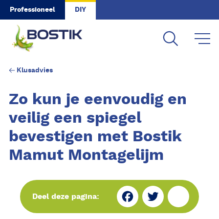
Skip to main content
Professioneel
DIY
Klusadvies
Zo kun je eenvoudig en
veilig een spiegel
bevestigen met Bostik
Mamut Montagelijm
Fa
Tw
Sh
Deel deze pagina: