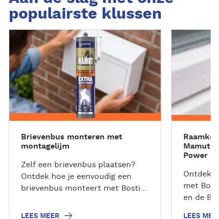
populairste klussen
L
L
e
e
e
e
s
s
m
m
e
e
e
e
r
r
Brievenbus monteren met
Raamkozi
montagelijm
Mamut Sc
Power G
Zelf een brievenbus plaatsen?
Ontdek ho
Ontdek hoe je eenvoudig een
met Bost
brievenbus monteert met Bostik
en de Bo
Mamut Montagelijm. Sterke
Praktisc
hechting zonder schroeven.
LEES MEER
LEES MEE