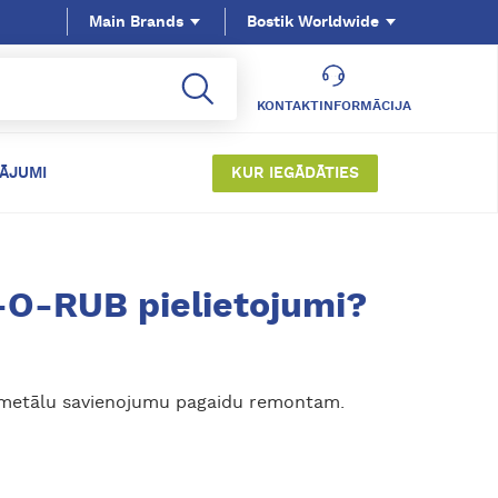
Main Brands
Bostik Worldwide
KONTAKTINFORMĀCIJA
TĀJUMI
KUR IEGĀDĀTIES
-O-RUB pielietojumi?
 metālu savienojumu pagaidu remontam.