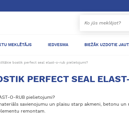
KTU MEKLĒTĀJS
IEDVESMA
BIEŽĀK UZDOTIE JAU
latītākie bostik perfect seal elast-o-rub pielietojumi?
e BOSTIK PERFECT SEAL ELAST
LAST-O-RUB pielietojumi?
teriāls savienojumu un plaisu starp akmeni, betonu un
velementu remontam.