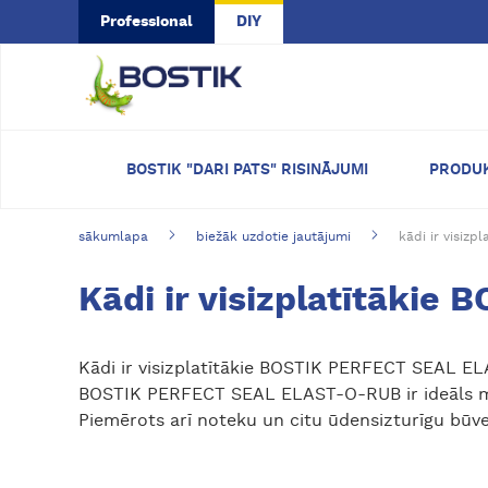
Skip to main content
Professional
DIY
BOSTIK "DARI PATS" RISINĀJUMI
PRODU
sākumlapa
biežāk uzdotie jautājumi
kādi ir visizp
Kādi ir visizplatītāki
Kādi ir visizplatītākie BOSTIK PERFECT SEAL E
BOSTIK PERFECT SEAL ELAST-O-RUB ir ideāls ma
Piemērots arī noteku un citu ūdensizturīgu bū