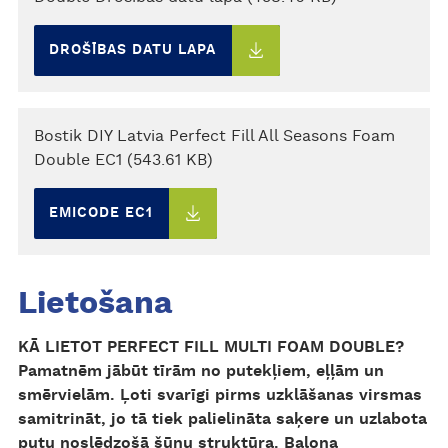
DROŠĪBAS DATU LAPA
Bostik DIY Latvia Perfect Fill All Seasons Foam
Double EC1 (543.61 KB)
EMICODE EC1
Lietošana
KĀ LIETOT PERFECT FILL MULTI FOAM DOUBLE?
Pamatnēm jābūt tīrām no putekļiem, eļļām un
smērvielām. Ļoti svarīgi pirms uzklāšanas virsmas
samitrināt, jo tā tiek palielināta saķere un uzlabota
putu noslēdzošā šūnu struktūra. Balona