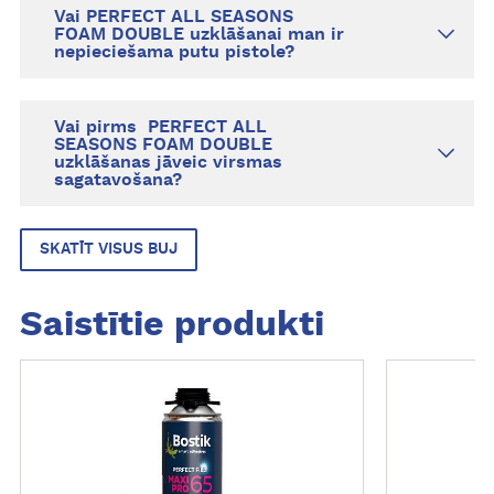
Vai PERFECT ALL SEASONS
FOAM DOUBLE uzklāšanai man ir
nepieciešama putu pistole?
Vai pirms PERFECT ALL
SEASONS FOAM DOUBLE
uzklāšanas jāveic virsmas
sagatavošana?
SKATĪT VISUS BUJ
Saistītie produkti
L
L
a
a
s
s
ī
ī
t
t