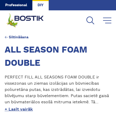
Skip to main content
Professional
DIY
Siltināšana
ALL SEASON FOAM
DOUBLE
PERFECT FILL ALL SEASONS FOAM DOUBLE ir
vissezonas un ziemas izolācijas un būvniecības
poliuretāna putas, kas izstrādātas, lai izveidotu
blīvējumu starp būvelementiem. Putas sacietē gaisā
un būvmateriālos esošā mitruma ietekmē. Tā...
+ Lasīt vairāk