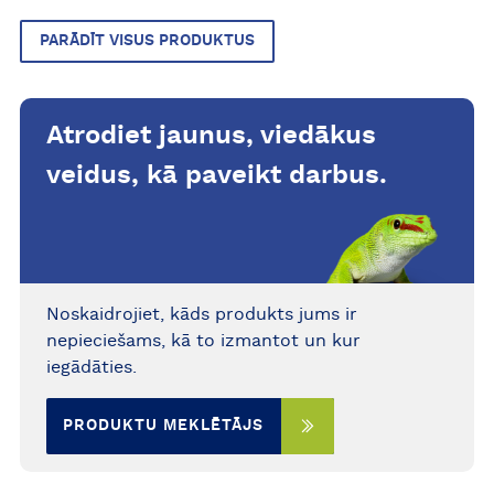
esošā mitruma ietekmē.
Nostiprinātajiem elementiem
PARĀDĪT VISUS PRODUKTUS
nodrošina gan stabilitāti, gan
elastību.
Atrodiet jaunus, viedākus
veidus, kā paveikt darbus.
Noskaidrojiet, kāds produkts jums ir
nepieciešams, kā to izmantot un kur
iegādāties.
PRODUKTU MEKLĒTĀJS