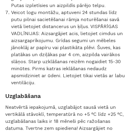
Putas izpletīsies un aizpildīs pārējo telpu.
Veicot logu montāžu, aptuveni 24 stundas līdz
putu pilnai sacietēšanai rāmja noturēšanai savā
vietā lietojiet distancerus un ķīļus. VISPĀRĪGAS
VADLĪNIJAS: Aizsargājiet acis, lietojiet cimdus un
aizsargaprīkojumu. Grīdas segumi un mēbeles
jānoklāj ar papīru vai plastikāta plēvi. Šuves, kas
platākas un dziļākas par 4 cm, aizpilda vairākos
slāņos. Starp uzklāšanas reizēm nogaidiet 15-30
minūtes. Pirms katras ieklāšanas nedaudz
apsmidziniet ar ūdeni. Lietojiet tikai vietās ar labu
ventilāciju.
Uzglabāšana
Neatvērtā iepakojumā, uzglabājot sausā vietā un
vertikālā stāvoklī, temperatūrā no +5 °C līdz +25 °C,
uzglabāšanas laiks ir 18 mēneši pēc ražošanas
datuma. Tvertne zem spiediena! Aizsargājiet no