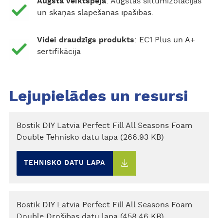
Augsta veiktspēja
: Augstas siltumizolācijas
un skaņas slāpēšanas īpašības.
Videi draudzīgs produkts
: EC1 Plus un A+
sertifikācija
Lejupielādes un resursi
Bostik DIY Latvia Perfect Fill All Seasons Foam
Double Tehnisko datu lapa (266.93 KB)
TEHNISKO DATU LAPA
Bostik DIY Latvia Perfect Fill All Seasons Foam
Double Drošības datu lapa (458.46 KB)