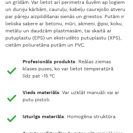
un grīdām. Var lietot arī perimetra šuvēm ap logiem
un durvju kārbām, cauruļu, kabeļu caurejošo atveru
par pāreju aizpildīšanai sienās un griestos. Putām ir
lieliska saķere ar betonu, mūri, akmeni, ģipsi, koku,
metālu un daudzām plastmasām, tai skaitā ar
putuplastu (EPS) un ekstrudēto putuplastu (XPS),
cietām poliuretāna putām un PVC.
Profesionāls produkts
: Reālas ziemas
klases puses, ko var lietot temperatūrā
līdz pat -15 °C
Vieds materiāls
: Var uzklāt manuāli vai ar
putu pistoli.
Izturīgs materiāls
: Homogēna struktūra