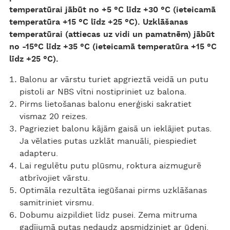
temperatūrai jābūt no +5 °C līdz +30 °C (ieteicamā
temperatūra +15 °C līdz +25 °C). Uzklāšanas
temperatūrai (attiecas uz vidi un pamatnēm) jābūt
no -15°C līdz +35 °C (ieteicamā temperatūra +15 °C
līdz +25 °C).
Balonu ar vārstu turiet apgrieztā veidā un putu
pistoli ar NBS vītni nostipriniet uz balona.
Pirms lietošanas balonu enerģiski sakratiet
vismaz 20 reizes.
Pagrieziet balonu kājām gaisā un ieklājiet putas.
Ja vēlaties putas uzklāt manuāli, piespiediet
adapteru.
Lai regulētu putu plūsmu, roktura aizmugurē
atbrīvojiet vārstu.
Optimāla rezultāta iegūšanai pirms uzklāšanas
samitriniet virsmu.
Dobumu aizpildiet līdz pusei. Zema mitruma
gadījumā putas nedaudz apsmidziniet ar ūdeni.