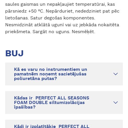
saules gaismas un nepakļaujiet temperatūrai, kas
pārsniedz +50 °C. Nepārduriet, nededziniet pat pēc
lietošanas. Satur degošas komponentes.
Nesmidzināt atklātā ugunī vai uz jebkāda nokaitēta
priekšmeta. Sargāt no uguns. Nesmēķēt.
BUJ
Kā es varu no instrumentiem un
pamatnēm noņemt sacietējušas
poliuretāna putas?
Kādas ir PERFECT ALL SEASONS
FOAM DOUBLE siltumizolācijas
īpašības?
Kādi ir izplatītākie PERFECT ALL