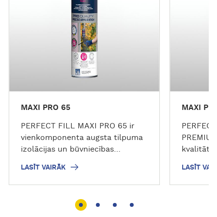
v
v
a
a
i
i
r
r
ā
ā
k
k
MAXI PRO 65
MAXI PR
PERFECT FILL MAXI PRO 65 ir
PERFECT
vienkomponenta augsta tilpuma
PREMIUM 
izolācijas un būvniecības
kvalitāte
poliuretāna putas, kas ir
ir izstrā
LASĪT VAIRĀK
LASĪT VAI
izstrādātas blīvējuma
izveidoša
izveidošanai starp
būvkonst
būvkonstrukciju elementiem.
spraugu a
Sacietē gaisā un būvmateriālā