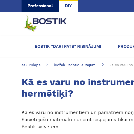
Skip to main content
Professional
DIY
BOSTIK "DARI PATS" RISINĀJUMI
PRODU
sākumlapa
biežāk uzdotie jautājumi
kā es varu no
Kā es varu no instrume
hermētiķi?
Kā es varu no instrumentiem un pamatnēm noņem
Sacietējušu materiālu noņemt iespējams tikai me
Bostik salvetēm.