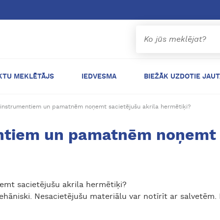
KTU MEKLĒTĀJS
IEDVESMA
BIEŽĀK UZDOTIE JAU
 instrumentiem un pamatnēm noņemt sacietējušu akrila hermētiķi?
ntiem un pamatnēm noņemt s
t sacietējušu akrila hermētiķi?
hāniski. Nesacietējušu materiālu var notīrīt ar salvetēm.