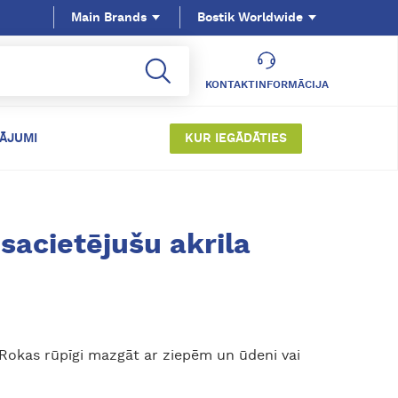
Main Brands
Bostik Worldwide
KONTAKTINFORMĀCIJA
TĀJUMI
KUR IEGĀDĀTIES
acietējušu akrila
 Rokas rūpīgi mazgāt ar ziepēm un ūdeni vai