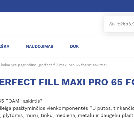
EŠKA
NAUDOJIMAS
DUK
kokia yra pagrindinė „perfect fill maxi pro 65 foam“ askirtis?
PERFECT FILL MAXI PRO 65 F
5 FOAM“ askirtis?
ga pasižyminčios vienkomponentės PU putos, tinkančios už
plytomis, mūru, tinku, mediena, metalu ir daugeliu plasti