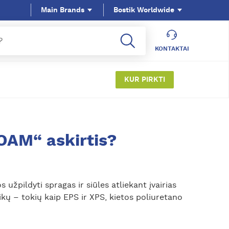
Main Brands
Bostik Worldwide
KONTAKTAI
KUR PIRKTI
OAM“ askirtis?
pildyti spragas ir siūles atliekant įvairias
kų – tokių kaip EPS ir XPS, kietos poliuretano