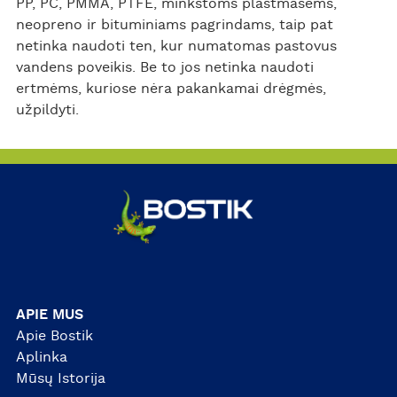
PP, PC, PMMA, PTFE, minkštoms plastmasėms,
neopreno ir bituminiams pagrindams, taip pat
netinka naudoti ten, kur numatomas pastovus
vandens poveikis. Be to jos netinka naudoti
ertmėms, kuriose nėra pakankamai drėgmės,
užpildyti.
APIE MUS
Apie Bostik
Aplinka
Mūsų Istorija