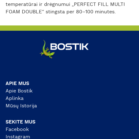
temperatūrai ir drėgnumui „PERFECT FILL MULTI
FOAM DOUBLE“ stingsta per 80–100 minutes.
APIE MUS
Apie Bostik
Aplinka
Mūsų Istorija
SEKITE MUS
Facebook
Instagram