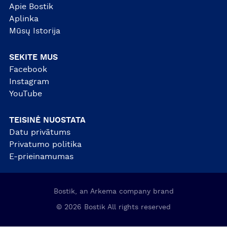
Apie Bostik
Aplinka
Mūsų Istorija
SEKITE MUS
Facebook
Instagram
YouTube
TEISINĖ NUOSTATA
Datu privātums
Privatumo politika
E-prieinamumas
Bostik, an Arkema company brand
© 2026 Bostik All rights reserved