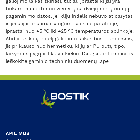
galiojimo laikas skiriasi, tačiau įprastai klijai yra
tinkami naudoti nuo vienerių iki dviejų metų nuo jų
pagaminimo datos, jei klijų indelis nebuvo atidarytas
ir jei klijai tinkamai saugomi sausoje patalpoje,
įprastai nuo +5 °C iki +25 °C temperatūros aplinkoje.
Atidarius klijų indelį galiojimo laikas bus trumpesnis;
jis priklauso nuo hermetikų, klijų ar PU putų tipo,
laikymo sąlygų ir likusio kiekio. Daugiau informacijos
ieškokite gaminio techninių duomenų lape.
APIE MUS