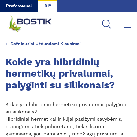
Skip to main content
Professional
DIY
Dažniausiai Užduodami Klausimai
Kokie yra hibridinių
hermetikų privalumai,
palyginti su silikonais?
Kokie yra hibridinių hermetikų privalumai, palyginti
su silikonais?
Hibridiniai hermetikai ir klijai pasižymi savybėmis,
būdingomis tiek poliuretano, tiek silikono
gaminiams, įgaudami abiejų medžiagų privalumus.