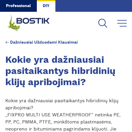
Skip to main content
Professional
DIY
Dažniausiai Užduodami Klausimai
Kokie yra dažniausiai
pasitaikantys hibridinių
klijų apribojimai?
Kokie yra dažniausiai pasitaikantys hibridinių klijų
apribojimai?
„FIXPRO MULTI USE WEATHERPROOF“ netinka PE,
PP, PC, PMMA, PTFE, minkštoms plastmasėms,
neopreno ir bituminiams pagrindams klijuoti. Jie