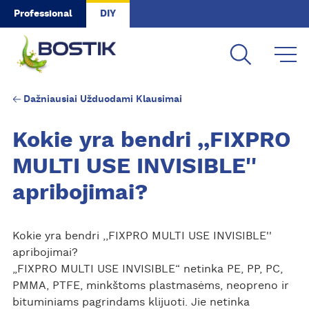
Skip to main content
Professional
DIY
Dažniausiai Užduodami Klausimai
Kokie yra bendri ,,FIXPRO
MULTI USE INVISIBLE''
apribojimai?
Kokie yra bendri ,,FIXPRO MULTI USE INVISIBLE''
apribojimai?
„FIXPRO MULTI USE INVISIBLE“ netinka PE, PP, PC,
PMMA, PTFE, minkštoms plastmasėms, neopreno ir
bituminiams pagrindams klijuoti. Jie netinka