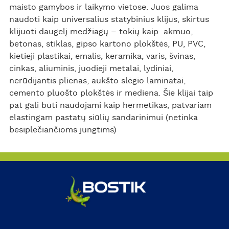
maisto gamybos ir laikymo vietose. Juos galima
naudoti kaip universalius statybinius klijus, skirtus
klijuoti daugelį medžiagų – tokių kaip akmuo,
betonas, stiklas, gipso kartono plokštės, PU, PVC,
kietieji plastikai, emalis, keramika, varis, švinas,
cinkas, aliuminis, juodieji metalai, lydiniai,
nerūdijantis plienas, aukšto slėgio laminatai,
cemento pluošto plokštės ir mediena. Šie klijai taip
pat gali būti naudojami kaip hermetikas, patvariam
elastingam pastatų siūlių sandarinimui (netinka
besiplečiančioms jungtims)