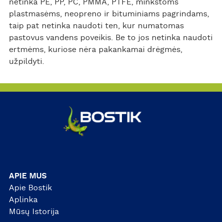
netinka PE, PP, PC, PMMA, PTFE, minkštoms
plastmasėms, neopreno ir bituminiams pagrindams,
taip pat netinka naudoti ten, kur numatomas
pastovus vandens poveikis. Be to jos netinka naudoti
ertmėms, kuriose nėra pakankamai drėgmės,
užpildyti.
APIE MUS
Apie Bostik
Aplinka
Mūsų Istorija